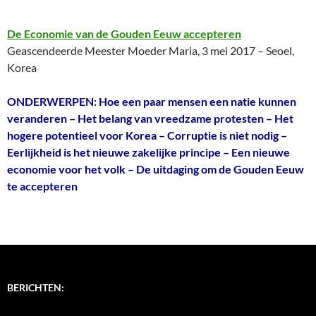
De Economie van de Gouden Eeuw accepteren
Geascendeerde Meester Moeder Maria, 3 mei 2017 – Seoel,
Korea
ONDERWERPEN: Hoe een paar mensen een natie kunnen
veranderen – Het belang van vreedzame protesten – Het
hogere potentieel voor Korea – Corruptie is niet nodig –
Eerlijkheid is het nieuwe zakelijke principe – Een nieuwe
economie voor het volk – De uitdaging om de Gouden Eeuw
te accepteren
BERICHTEN: