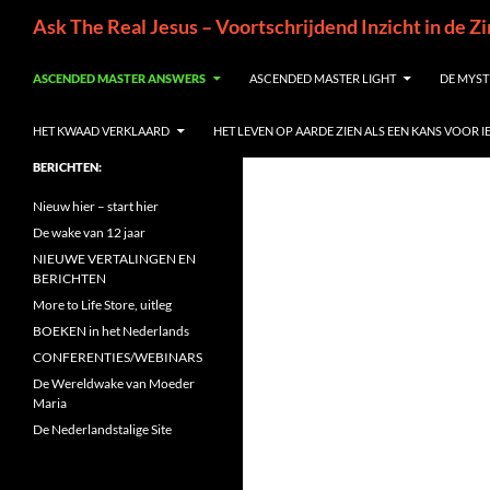
Ga
Zoeken
Ask The Real Jesus – Voortschrijdend Inzicht in de Z
naar
de
ASCENDED MASTER ANSWERS
ASCENDED MASTER LIGHT
DE MYST
inhoud
HET KWAAD VERKLAARD
HET LEVEN OP AARDE ZIEN ALS EEN KANS VOOR 
BERICHTEN:
Nieuw hier – start hier
De wake van 12 jaar
NIEUWE VERTALINGEN EN
BERICHTEN
More to Life Store, uitleg
BOEKEN in het Nederlands
CONFERENTIES/WEBINARS
De Wereldwake van Moeder
Maria
De Nederlandstalige Site