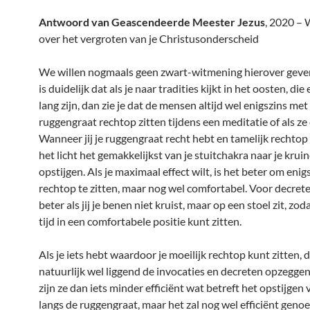
Antwoord van Geascendeerde Meester Jezus
, 2020 –
over het vergroten van je Christusonderscheid
We willen nogmaals geen zwart-witmening hierover geve
is duidelijk dat als je naar tradities kijkt in het oosten, die 
lang zijn, dan zie je dat de mensen altijd wel enigszins me
ruggengraat rechtop zitten tijdens een meditatie of als ze
Wanneer jij je ruggengraat recht hebt en tamelijk rechtop 
het licht het gemakkelijkst van je stuitchakra naar je krui
opstijgen. Als je maximaal effect wilt, is het beter om enig
rechtop te zitten, maar nog wel comfortabel. Voor decrete
beter als jij je benen niet kruist, maar op een stoel zit, zod
tijd in een comfortabele positie kunt zitten.
Als je iets hebt waardoor je moeilijk rechtop kunt zitten, 
natuurlijk wel liggend de invocaties en decreten opzegge
zijn ze dan iets minder efficiënt wat betreft het opstijgen 
langs de ruggengraat, maar het zal nog wel efficiënt genoeg