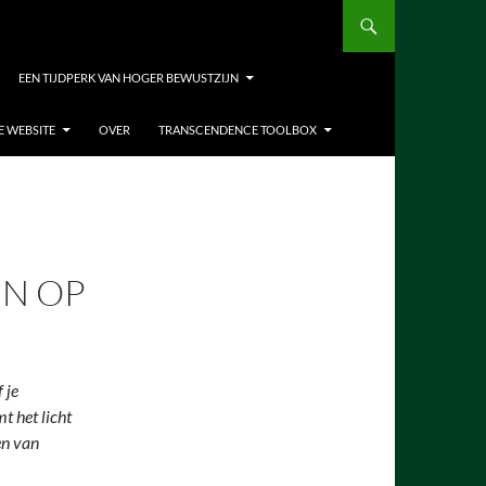
EEN TIJDPERK VAN HOGER BEWUSTZIJN
E WEBSITE
OVER
TRANSCENDENCE TOOLBOX
EN OP
 je
t het licht
en van