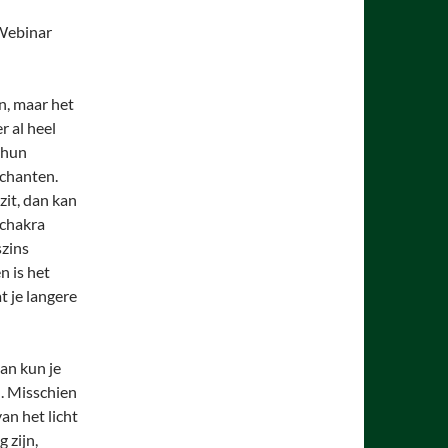
 Webinar
n, maar het
er al heel
t hun
 chanten.
zit, dan kan
nchakra
szins
n is het
at je langere
dan kun je
n. Misschien
van het licht
 zijn,