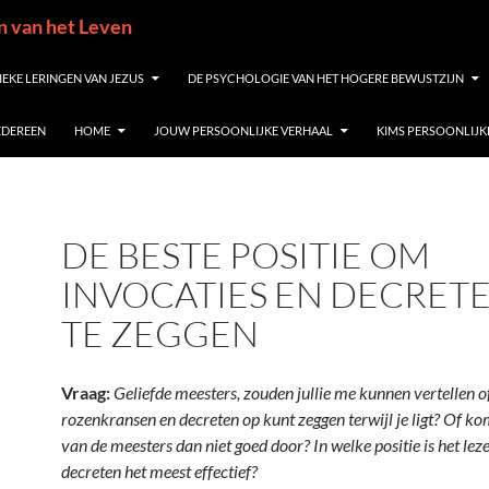
in van het Leven
IEKE LERINGEN VAN JEZUS
DE PSYCHOLOGIE VAN HET HOGERE BEWUSTZIJN
IEDEREEN
HOME
JOUW PERSOONLIJKE VERHAAL
KIMS PERSOONLIJK
DE BESTE POSITIE OM
INVOCATIES EN DECRET
TE ZEGGEN
Vraag:
Geliefde meesters, zouden jullie me kunnen vertellen of
rozenkransen en decreten op kunt zeggen terwijl je ligt? Of kom
van de meesters dan niet goed door? In welke positie is het lez
decreten het meest effectief?