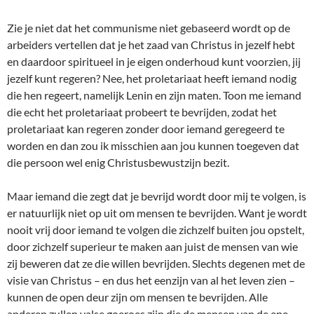
Zie je niet dat het communisme niet gebaseerd wordt op de
arbeiders vertellen dat je het zaad van Christus in jezelf hebt
en daardoor spiritueel in je eigen onderhoud kunt voorzien, jij
jezelf kunt regeren? Nee, het proletariaat heeft iemand nodig
die hen regeert, namelijk Lenin en zijn maten. Toon me iemand
die echt het proletariaat probeert te bevrijden, zodat het
proletariaat kan regeren zonder door iemand geregeerd te
worden en dan zou ik misschien aan jou kunnen toegeven dat
die persoon wel enig Christusbewustzijn bezit.
Maar iemand die zegt dat je bevrijd wordt door mij te volgen, is
er natuurlijk niet op uit om mensen te bevrijden. Want je wordt
nooit vrij door iemand te volgen die zichzelf buiten jou opstelt,
door zichzelf superieur te maken aan juist de mensen van wie
zij beweren dat ze die willen bevrijden. Slechts degenen met de
visie van Christus – en dus het eenzijn van al het leven zien –
kunnen de open deur zijn om mensen te bevrijden. Alle
anderen zullen valse goeroes zijn die de mensen van de ene