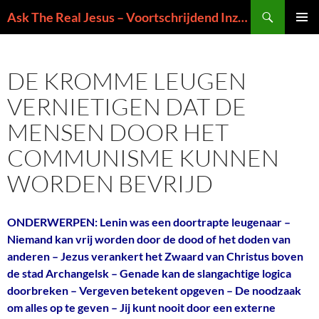
Ga
Zoeken
Ask The Real Jesus – Voortschrijdend Inzicht in de Zin van het Leven
naar
PRIMAI
de
MENU
inhoud
DE KROMME LEUGEN
VERNIETIGEN DAT DE
MENSEN DOOR HET
COMMUNISME KUNNEN
WORDEN BEVRIJD
ONDERWERPEN: Lenin was een doortrapte leugenaar –
Niemand kan vrij worden door de dood of het doden van
anderen – Jezus verankert het Zwaard van Christus boven
de stad Archangelsk – Genade kan de slangachtige logica
doorbreken – Vergeven betekent opgeven – De noodzaak
om alles op te geven – Jij kunt nooit door een externe