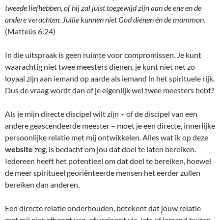
tweede liefhebben, of hij zal juist toegewijd zijn aan de ene en de
andere verachten. Jullie kunnen niet God dienen én de mammon.
(Matteüs 6:24)
In die uitspraak is geen ruimte voor compromissen. Je kunt
waarachtig niet twee meesters dienen, je kunt niet net zo
loyaal zijn aan iemand op aarde als iemand in het spirituele rijk.
Dus de vraag wordt dan of je eigenlijk wel twee meesters hebt?
Als je mijn directe discipel wilt zijn – of de discipel van een
andere geascendeerde meester – moet je een directe, innerlijke
persoonlijke relatie met mij ontwikkelen. Alles wat ik op deze
website
zeg, is bedacht om jou dat doel te laten bereiken.
Iedereen heeft het potentieel om dat doel te bereiken, hoewel
de meer spiritueel georiënteerde mensen het eerder zullen
bereiken dan anderen.
Een directe relatie onderhouden, betekent dat jouw relatie
met mij niet afhangt van, of verloopt via, iets of iemand buiten