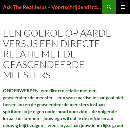
Ga
Zoeken
Ask The Real Jesus – Voortschrijdend Inzicht in de Zin van het Leven
naar
PRIMAI
de
MENU
inhoud
EEN GOEROE OP AARDE
VERSUS EEN DIRECTE
RELATIE MET DE
GEASCENDEERDE
MEESTERS
ONDERWERPEN: een directe relatie met een
geascendeerde meester – een ware aardse leraar gaat niet
tussen jou en de geascendeerde meesters instaan –
spiritueel in je eigen onderhoud voorzien – de volgende
leraar herkennen – jouw ego wil dat je dezelfde leraar
eeuwig blijft volgen – wees loyaal aan jouw innerlijke groei –