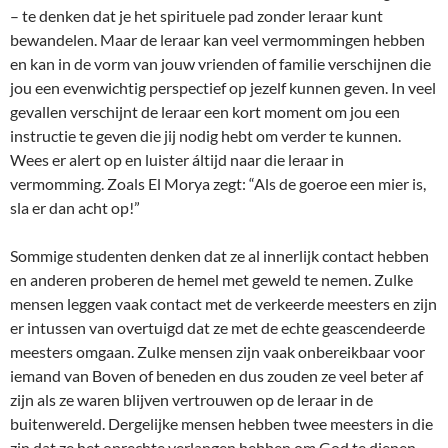
– te denken dat je het spirituele pad zonder leraar kunt
bewandelen. Maar de leraar kan veel vermommingen hebben
en kan in de vorm van jouw vrienden of familie verschijnen die
jou een evenwichtig perspectief op jezelf kunnen geven. In veel
gevallen verschijnt de leraar een kort moment om jou een
instructie te geven die jij nodig hebt om verder te kunnen.
Wees er alert op en luister áltijd naar die leraar in
vermomming. Zoals El Morya zegt: “Als de goeroe een mier is,
sla er dan acht op!”
Sommige studenten denken dat ze al innerlijk contact hebben
en anderen proberen de hemel met geweld te nemen. Zulke
mensen leggen vaak contact met de verkeerde meesters en zijn
er intussen van overtuigd dat ze met de echte geascendeerde
meesters omgaan. Zulke mensen zijn vaak onbereikbaar voor
iemand van Boven of beneden en dus zouden ze veel beter af
zijn als ze waren blijven vertrouwen op de leraar in de
buitenwereld. Dergelijke mensen hebben twee meesters in die
zin dat ze het oprechte verlangen hebben om God te dienen,