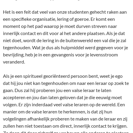
Het is een feit dat veel van onze studenten gehecht raken aan
een specifieke organisatie, lering of goeroe. Er komt een
moment op het pad waarop je moet durven streven naar
innerlijk contact en dit voor al het andere plaatsen. Als je dat
niet doet, wordt de lering in de buitenwereld een val die je zal
tegenhouden. Wat je dus als hulpmiddel werd gegeven voor je
bevrijding, heb je in een gevangenis voor je levensstroom
veranderd.
Als je een spiritueel georiënteerd persoon bent, weet je ego
dat hij jou niet kan tegenhouden om naar een leraar op zoek te
gaan. Dus zal hij proberen jou een valse leraar te laten
accepteren en jou dan laten geloven dat je die eeuwig moet
volgen. Er zijn inderdaad veel valse leraren op de wereld. Een
manier om de valse leraren te herkennen, is dat zij hun
volgelingen afhankelijk proberen te maken van de leraar en zij
zullen hen niet toestaan om direct, innerlijk contact te krijgen.
Ze doen dit door zichzelf zo ver boven alle anderen te plaatsen