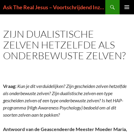
Ga
Zoeken
Ask The Real Jesus – Voortschrijdend Inzicht in de Zin van het Leven
naar
PRIMAI
de
MENU
inhoud
ZIJN DUALISTISCHE
ZELVEN HETZELFDE ALS
ONDERBEWUSTE ZELVEN?
Vraag:
Kun je dit verduidelijken? Zijn gescheiden zelven hetzelfde
als onderbewuste zelven? Zijn dualistische zelven een type
gescheiden zelven of een type onderbewuste zelven? Is het HAP-
programma (High Awareness Psychology) bedoeld om al dit
soorten zelven aan te pakken?
Antwoord van de Geascendeerde Meester Moeder Maria,