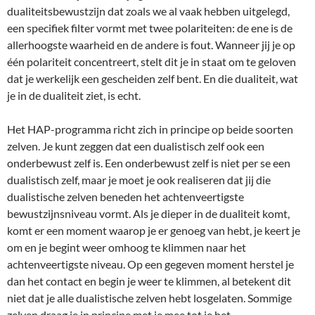
dualiteitsbewustzijn dat zoals we al vaak hebben uitgelegd,
een specifiek filter vormt met twee polariteiten: de ene is de
allerhoogste waarheid en de andere is fout. Wanneer jij je op
één polariteit concentreert, stelt dit je in staat om te geloven
dat je werkelijk een gescheiden zelf bent. En die dualiteit, wat
je in de dualiteit ziet, is echt.
Het HAP-programma richt zich in principe op beide soorten
zelven. Je kunt zeggen dat een dualistisch zelf ook een
onderbewust zelf is. Een onderbewust zelf is niet per se een
dualistisch zelf, maar je moet je ook realiseren dat jij die
dualistische zelven beneden het achtenveertigste
bewustzijnsniveau vormt. Als je dieper in de dualiteit komt,
komt er een moment waarop je er genoeg van hebt, je keert je
om en je begint weer omhoog te klimmen naar het
achtenveertigste niveau. Op een gegeven moment herstel je
dan het contact en begin je weer te klimmen, al betekent dit
niet dat je alle dualistische zelven hebt losgelaten. Sommige
zelven draag je in principe met je mee tot je het