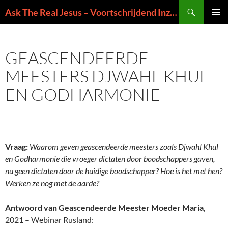
Ga
Zoeken
Ask The Real Jesus – Voortschrijdend Inzicht in de Zin van het Leven
naar
PRIMAI
de
MENU
inhoud
GEASCENDEERDE
MEESTERS DJWAHL KHUL
EN GODHARMONIE
Vraag:
Waarom geven geascendeerde meesters zoals Djwahl Khul
en Godharmonie die
vroeger
dictaten door boodschappers gaven,
nu geen dictaten door de huidige boodschapper? Hoe is het met hen?
Werken ze nog met de aarde?
Antwoord van Geascendeerde Meester Moeder Maria
,
2021 – Webinar Rusland: