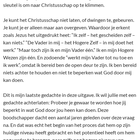
sleutel is om naar Christusschap op te klimmen.
Je kunt het Christusschap niet laten, of dwingen te, gebeuren.
Je kunt je er alleen maar aan overgeven. Waardoor je erkent
zoals Jezus het uitgedrukt heet: “Ik zelf – het gescheiden zelf –
kan niets.” “De Vader in mij – het Hogere Zelf – in mij doet het
werk.” ”Maar toch zijn ik en mijn Vader één.” Ik en mijn Hogere
Wezen zijn één. En zodoende “werkt mijn Vader tot nu toe en
ik werk”, omdat ik bereid ben de open deur te zijn. Ik ben bereid
niets achter te houden en niet te beperken wat God door mij
kan doen.
Dit is mijn laatste gedachte in deze uitgave. Ik wil jullie met een
gedachte achterlaten: Probeer je gewaar te worden hoe jij
beperkt in wat God door jou heen kan doen. Deze
boodschapper dacht een aantal jaren geleden over deze vraag
na. En dat was echt het begin van het proces dat hem op zijn
huidige niveau heeft gebracht en het potentieel heeft om hem
nog verder te brengen, naar zelfs nog hogere niveaus van