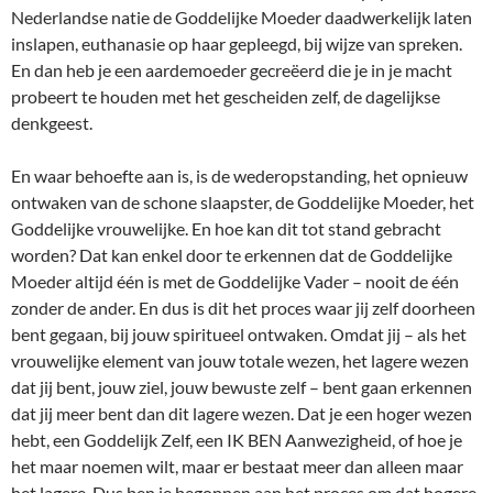
Nederlandse natie de Goddelijke Moeder daadwerkelijk laten
inslapen, euthanasie op haar gepleegd, bij wijze van spreken.
En dan heb je een aardemoeder gecreëerd die je in je macht
probeert te houden met het gescheiden zelf, de dagelijkse
denkgeest.
En waar behoefte aan is, is de wederopstanding, het opnieuw
ontwaken van de schone slaapster, de Goddelijke Moeder, het
Goddelijke vrouwelijke. En hoe kan dit tot stand gebracht
worden? Dat kan enkel door te erkennen dat de Goddelijke
Moeder altijd één is met de Goddelijke Vader – nooit de één
zonder de ander. En dus is dit het proces waar jij zelf doorheen
bent gegaan, bij jouw spiritueel ontwaken. Omdat jij – als het
vrouwelijke element van jouw totale wezen, het lagere wezen
dat jij bent, jouw ziel, jouw bewuste zelf – bent gaan erkennen
dat jij meer bent dan dit lagere wezen. Dat je een hoger wezen
hebt, een Goddelijk Zelf, een IK BEN Aanwezigheid, of hoe je
het maar noemen wilt, maar er bestaat meer dan alleen maar
het lagere. Dus ben je begonnen aan het proces om dat hogere