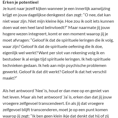
Erken je potentieel
Je kunt naar jezelf kijken wanneer je een innerlijk aanwijzing
krijgt en jouw dagelijkse denkgeest dan zegt: “O nee, dat kan
niet waar zijn. Niet mijn kleine ikje. Hoe zou ik ooit iets kunnen
doen wat een heel land beïnvloedt?” Maar naarmate jij jouw
hogere wezen integreert, komt er een moment waarop jij je
moet afvragen: “Geloof ik dat de spirituele leringen die ik volg,
waar zijn? Geloof ik dat de spirituele oefening die ik doe,
eigenlijk wel werkt? Want per slot van rekening volg ik en
bestudeer ik al enige tijd spirituele leringen. Ik heb spirituele
technieken gedaan. Ik heb aan mijn psychische problemen
gewerkt. Geloof ik dat dit werkt? Geloof ik dat het verschil
maakt?”
Als het antwoord ‘Nee’ is, houd er dan mee op en geniet van
het leven. Maar als het antwoord ‘Ja’ is, erken dan dat jij jouw
vroegere zelfgevoel transcendeert. En als jij dat vroegere
zelfgevoel blijft transcenderen, moet je op een punt komen
waarop jij zegt: “Ik ben geen klein ikje dat denkt dat hij of zij