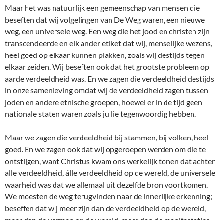
Maar het was natuurlijk een gemeenschap van mensen die
beseften dat wij volgelingen van De Weg waren, een nieuwe
weg, een universele weg. Een weg die het jood en christen zijn
transcendeerde en elk ander etiket dat wij, menselijke wezens,
heel goed op elkaar kunnen plakken, zoals wij destijds tegen
elkaar zeiden. Wij beseften ook dat het grootste probleem op
aarde verdeeldheid was. En we zagen die verdeeldheid destijds
in onze samenleving omdat wij de verdeeldheid zagen tussen
joden en andere etnische groepen, hoewel er in de tijd geen
nationale staten waren zoals jullie tegenwoordig hebben.
Maar we zagen die verdeeldheid bij stammen, bij volken, heel
goed. En we zagen ook dat wij opgeroepen werden om die te
ontstijgen, want Christus kwam ons werkelijk tonen dat achter
alle verdeeldheid, álle verdeeldheid op de wereld, de universele
waarheid was dat we allemaal uit dezelfde bron voortkomen.
We moesten de weg terugvinden naar de innerlijke erkenning;
beseffen dat wij meer zijn dan de verdeeldheid op de wereld,
meer dan de vormen op de wereld, meer dan de manifestaties