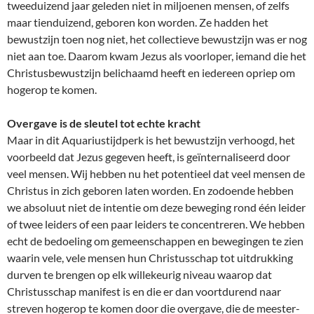
tweeduizend jaar geleden niet in miljoenen mensen, of zelfs
maar tienduizend, geboren kon worden. Ze hadden het
bewustzijn toen nog niet, het collectieve bewustzijn was er nog
niet aan toe. Daarom kwam Jezus als voorloper, iemand die het
Christusbewustzijn belichaamd heeft en iedereen opriep om
hogerop te komen.
Overgave is de sleutel tot echte kracht
Maar in dit Aquariustijdperk is het bewustzijn verhoogd, het
voorbeeld dat Jezus gegeven heeft, is geïnternaliseerd door
veel mensen. Wij hebben nu het potentieel dat veel mensen de
Christus in zich geboren laten worden. En zodoende hebben
we absoluut niet de intentie om deze beweging rond één leider
of twee leiders of een paar leiders te concentreren. We hebben
echt de bedoeling om gemeenschappen en bewegingen te zien
waarin vele, vele mensen hun Christusschap tot uitdrukking
durven te brengen op elk willekeurig niveau waarop dat
Christusschap manifest is en die er dan voortdurend naar
streven hogerop te komen door die overgave, die de meester-