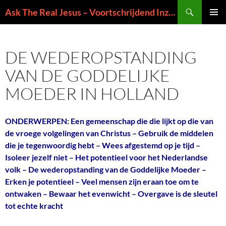
Ga
Zoeken
Ask The Real Jesus – Voortschrijdend Inzicht in de Zin van het Leven
naar
PRIMAI
de
MENU
inhoud
DE WEDEROPSTANDING
VAN DE GODDELIJKE
MOEDER IN HOLLAND
ONDERWERPEN: Een gemeenschap die die lijkt op die van
de vroege volgelingen van Christus – Gebruik de middelen
die je tegenwoordig hebt – Wees afgestemd op je tijd –
Isoleer jezelf niet – Het potentieel voor het Nederlandse
volk – De wederopstanding van de Goddelijke Moeder –
Erken je potentieel – Veel mensen zijn eraan toe om te
ontwaken – Bewaar het evenwicht – Overgave is de sleutel
tot echte kracht