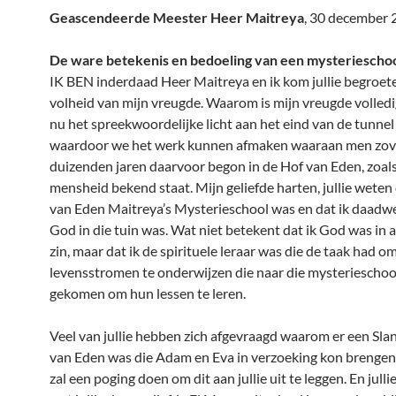
Geascendeerde Meester Heer Maitreya
, 30 december
De ware betekenis en bedoeling van een mysteriescho
IK BEN inderdaad Heer Maitreya en ik kom jullie begroete
volheid van mijn vreugde. Waarom is mijn vreugde volled
nu het spreekwoordelijke licht aan het eind van de tunnel 
waardoor we het werk kunnen afmaken waaraan men zov
duizenden jaren daarvoor begon in de Hof van Eden, zoals 
mensheid bekend staat. Mijn geliefde harten, jullie weten
van Eden Maitreya’s Mysterieschool was en dat ik daadwe
God in die tuin was. Wat niet betekent dat ik God was in 
zin, maar dat ik de spirituele leraar was die de taak had o
levensstromen te onderwijzen die naar die mysteriescho
gekomen om hun lessen te leren.
Veel van jullie hebben zich afgevraagd waarom er een Slan
van Eden was die Adam en Eva in verzoeking kon brengen.
zal een poging doen om dit aan jullie uit te leggen. En julli