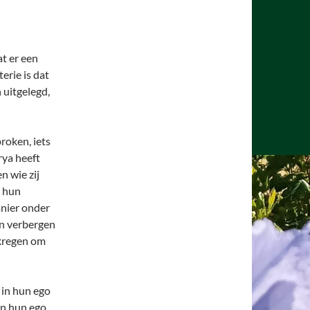
t er een
erie is dat
n uitgelegd,
roken, iets
rya heeft
n wie zij
m hun
nier onder
en verbergen
ekregen om
n in hun ego
en hun ego