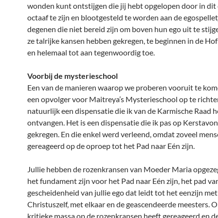
wonden kunt ontstijgen die jij hebt opgelopen door in dit
octaaf te zijn en blootgesteld te worden aan de egospellet
degenen die niet bereid zijn om boven hun ego uit te stij
ze talrijke kansen hebben gekregen, te beginnen in de Ho
en helemaal tot aan tegenwoordig toe.
Voorbij de mysterieschool
Een van de manieren waarop we proberen vooruit te kome
een opvolger voor Maitreya’s Mysterieschool op te richten
natuurlijk een dispensatie die ik van de Karmische Raad 
ontvangen. Het is een dispensatie die ik pas op Kerstavo
gekregen. En die enkel werd verleend, omdat zoveel men
gereageerd op de oproep tot het Pad naar Eén zijn.
Jullie hebben de rozenkransen van Moeder Maria opgezegd
het fundament zijn voor het Pad naar Eén zijn, het pad va
gescheidenheid van jullie ego dat leidt tot het eenzijn met 
Christuszelf, met elkaar en de geascendeerde meesters. 
kritieke massa op de rozenkransen heeft gereageerd en de