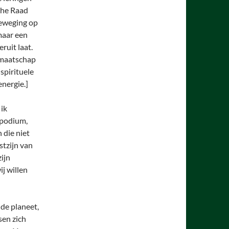
che Raad
beweging op
maar een
ruit laat.
idmaatschap
 spirituele
energie.]
 ik
 podium,
 die niet
stzijn van
zijn
ij willen
de planeet,
sen zich