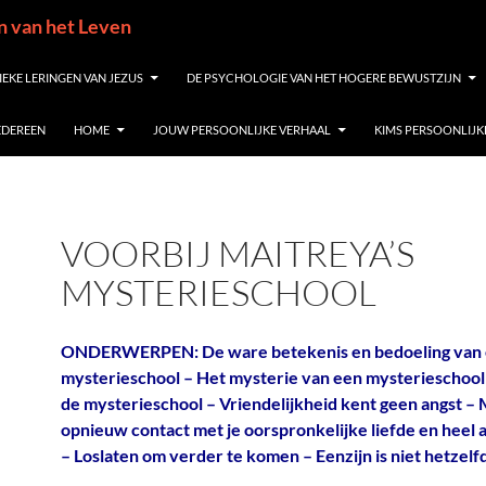
in van het Leven
IEKE LERINGEN VAN JEZUS
DE PSYCHOLOGIE VAN HET HOGERE BEWUSTZIJN
IEDEREEN
HOME
JOUW PERSOONLIJKE VERHAAL
KIMS PERSOONLIJK
VOORBIJ MAITREYA’S
MYSTERIESCHOOL
ONDERWERPEN: De ware betekenis en bedoeling van
mysterieschool – Het mysterie van een mysterieschool 
de mysterieschool – Vriendelijkheid kent geen angst –
opnieuw contact met je oorspronkelijke liefde en heel 
– Loslaten om verder te komen – Eenzijn is niet hetzelfd