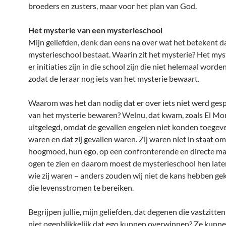
broeders en zusters, maar voor het plan van God.
Het mysterie van een mysterieschool
Mijn geliefden, denk dan eens na over wat het betekent da
mysterieschool bestaat. Waarin zit het mysterie? Het myst
er initiaties zijn in die school zijn die niet helemaal worde
zodat de leraar nog iets van het mysterie bewaart.
Waarom was het dan nodig dat er over iets niet werd gesp
van het mysterie bewaren? Welnu, dat kwam, zoals El Mo
uitgelegd, omdat de gevallen engelen niet konden toegeve
waren en dat zij gevallen waren. Zij waren niet in staat o
hoogmoed, hun ego, op een confronterende en directe ma
ogen te zien en daarom moest de mysterieschool hen lat
wie zij waren – anders zouden wij niet de kans hebben g
die levensstromen te bereiken.
Begrijpen jullie, mijn geliefden, dat degenen die vastzitte
niet ogenblikkelijk dat ego kunnen overwinnen? Ze kunn