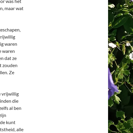
oor was het
en, maar wat
geschapen,
ijwillig
lig waren
Ze waren
en dat ze
kt zouden
llen. Ze
vrijwillig
binden die
zelfs al ben
zijn
fde kunt
stheid, alle