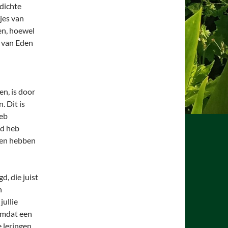
 dichte
jes van
gen, hoewel
f van Eden
n, is door
. Dit is
heb
nd heb
sen hebben
, die juist
n
jullie
Omdat een
 leringen