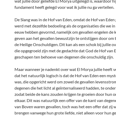
wat jullie door geliefde El Morya uitgelegd is, waardoor hi
fundament heeft gelegd voor wat ik jullie nu ga vertellen.
De Slang was in de Hof van Eden, omdat de Hof van Eden
werd met dezelfde bedoeling als de organisaties die we in
eeuw hebben gevormd, namelijk om gevallen engelen de k
geven aan het gevallen bewustzijn te ontstijgen door om 
de Heilige Onschuldigen. Dit kan als een schok bij jullie
die opgegroeid zijn met de gedachte dat God de Hof van 
geschapen ten behoeve van degenen die onschuldig zijn.
Maar wanneer je nadenkt over wat El Morya jullie heeft ver
dat het natuurlijk logisch is dat de Hof van Eden een mys
was, die opgericht werd om zowel de gevallen levensstro
degenen die het licht al geïnternaliseerd hadden, te onder
zodat beide de kans zouden krijgen te groeien door hun
elkaar. Dit was natuurlijk een offer van de kant van degen
van Boven waren gevallen, toch was het een offer dat zij 
brengen vanwege hun grote liefde, niet alleen voor hun g