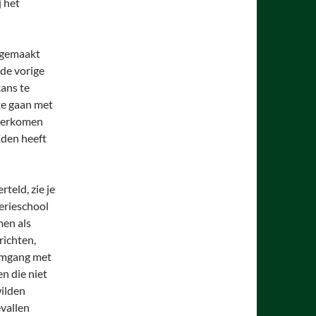
j het
 gemaakt
 de vorige
ans te
te gaan met
 overkomen
Eden heeft
teld, zie je
terieschool
men als
richten,
 omgang met
en die niet
wilden
evallen