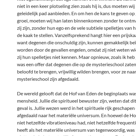
niet in een keer plotseling zien zoals hij is, dus moeten wi
geleidelijk pad aanbieden. En om hen de kans te geven op 
groei, moeten wij han laten binnenkomen zonder te ontm
zij zijn, zonder hun ego en de vele subtiele spelletjes van
de kaak te stellen. Vanzelfsprekend hangt hier een prijska
want degenen die onschuldig zijn, kunnen gemakkelijk be
worden door de gevallen engelen, omdat zij niet weten wie
zij hun spelletjes niet kennen. Maar opnieuw, zoals ik heb 
was een offer dat degenen die op de mysterieschool zate
beloofd te brengen, vrijwillig wilden brengen, voor ze naa
mysterieschool zijn afgedaald.
De wereld gelooft dat de Hof van Eden de beginplaats wa
mensheid. Jullie die spiritueel bewuster zijn, weten dat dit
geval is. Jullie wezen werd in het spirituele rijk geschapen 
afgedaald naar het materiële universum. En hoewel de Ho
niet hetzelfde vibratieniveau had, niet hetzelfde frequen
heeft als het materiële universum van tegenwoordig, was