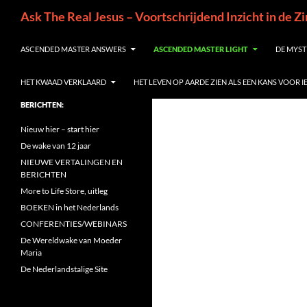
Ga
Zoeken
Ask The Real Jesus – Voortschrijdend Inzicht in de Z
naar
de
ASCENDED MASTER ANSWERS
ASCENDED MASTER LIGHT
DE MYST
inhoud
HET KWAAD VERKLAARD
HET LEVEN OP AARDE ZIEN ALS EEN KANS VOOR 
BERICHTEN:
Nieuw hier – start hier
De wake van 12 jaar
NIEUWE VERTALINGEN EN
BERICHTEN
More to Life Store, uitleg
BOEKEN in het Nederlands
CONFERENTIES/WEBINARS
De Wereldwake van Moeder
Maria
De Nederlandstalige Site