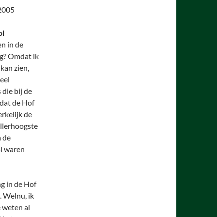
 2005
ol
n in de
ig? Omdat ik
kan zien,
eel
die bij de
 dat de Hof
rkelijk de
allerhoogste
m de
ol waren
g in de Hof
 Welnu, ik
e weten al