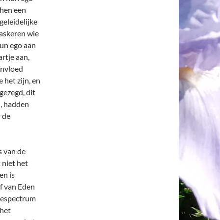
j hen een
geleidelijke
askeren wie
 hun ego aan
artje aan,
ïnvloed
 het zijn, en
gezegd, dit
n, hadden
r de
s van de
 niet het
en is
f van Eden
tiespectrum
 het