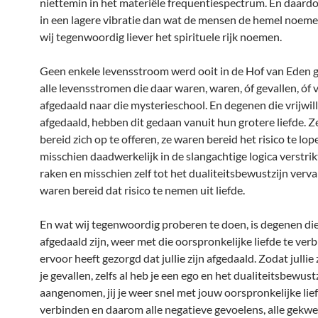
niettemin in het materiële frequentiespectrum. En daard
in een lagere vibratie dan wat de mensen de hemel noem
wij tegenwoordig liever het spirituele rijk noemen.
Geen enkele levensstroom werd ooit in de Hof van Eden 
alle levensstromen die daar waren, waren, óf gevallen, óf vr
afgedaald naar die mysterieschool. En degenen die vrijwil
afgedaald, hebben dit gedaan vanuit hun grotere liefde. 
bereid zich op te offeren, ze waren bereid het risico te lop
misschien daadwerkelijk in de slangachtige logica verstri
raken en misschien zelf tot het dualiteitsbewustzijn verva
waren bereid dat risico te nemen uit liefde.
En wat wij tegenwoordig proberen te doen, is degenen die 
afgedaald zijn, weer met die oorspronkelijke liefde te ver
ervoor heeft gezorgd dat jullie zijn afgedaald. Zodat jullie 
je gevallen, zelfs al heb je een ego en het dualiteitsbewust
aangenomen, jij je weer snel met jouw oorspronkelijke lie
verbinden en daarom alle negatieve gevoelens, alle gekwet