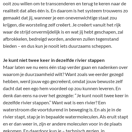
ooit zou willen om te transcenderen en terug te keren naar de
realiteit dat alles één is. En daarom is het systeem trouwens zo
gemaakt dat jij, wanneer je een onevenwichtige staat zou
krijgen, die worsteling zelf creëert. Je creëert vanuit het rijk
waar de strijd onvermijdelijk is en wat jij hebt geschapen, zal
afbrokkelen, bedreigd worden, anderen zullen tegenstand
bieden – en dus kun je nooit iets duurzaams scheppen.
Je kunt niet twee keer in dezelfde rivier stappen
Maar laten we nu eens één stap verder gaan en nadenken over
waarom je duurzaamheid wilt? Want zoals we eerder gezegd
hebben, werd jouw ego gecreëerd, omdat jouw bewuste zelf
dacht dat een ego hem voordeel op zou kunnen leveren. En
denk dan eens na over het gezegde: “Je kunt nooit twee keer in
dezelfde rivier stappen.” Want wat is een rivier? Een
waterstroom die voortdurend in beweging is. En als je in de
rivier stapt, stap je in bepaalde watermoleculen. Als eruit stapt
en er dan weer in, zijn er andere moleculen voor in de plaats
gekomen. En daardoor kun je – technisch gezien, in