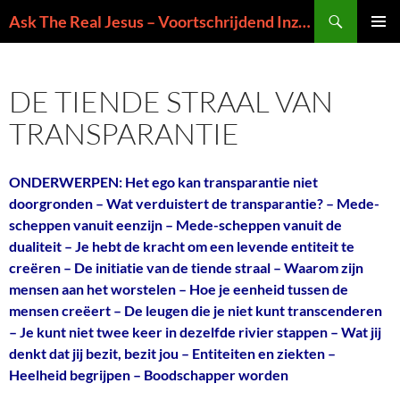
Ga
Zoeken
Ask The Real Jesus – Voortschrijdend Inzicht in de Zin van het Leven
naar
PRIMAI
de
MENU
inhoud
DE TIENDE STRAAL VAN
TRANSPARANTIE
ONDERWERPEN: Het ego kan transparantie niet
doorgronden – Wat verduistert de transparantie? – Mede-
scheppen vanuit eenzijn – Mede-scheppen vanuit de
dualiteit – Je hebt de kracht om een levende entiteit te
creëren – De initiatie van de tiende straal – Waarom zijn
mensen aan het worstelen – Hoe je eenheid tussen de
mensen creëert – De leugen die je niet kunt transcenderen
– Je kunt niet twee keer in dezelfde rivier stappen – Wat jij
denkt dat jij bezit, bezit jou – Entiteiten en ziekten –
Heelheid begrijpen – Boodschapper worden