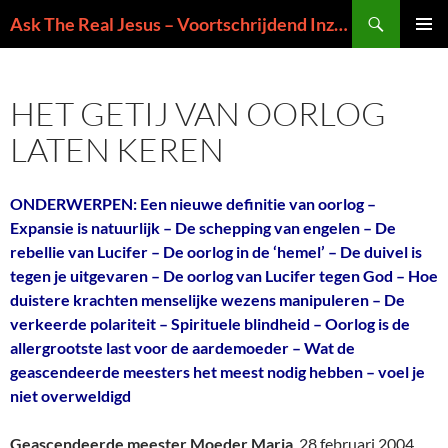
Ga
Zoeken
Ask The Real Jesus – Voortschrijdend Inzicht in de Zin van het Leven
naar
PRIMAI
de
MENU
inhoud
HET GETIJ VAN OORLOG
LATEN KEREN
ONDERWERPEN: Een nieuwe definitie van oorlog –
Expansie is natuurlijk – De schepping van engelen – De
rebellie van Lucifer – De oorlog in de ‘hemel’ – De duivel is
tegen je uitgevaren – De oorlog van Lucifer tegen God – Hoe
duistere krachten menselijke wezens manipuleren –
De
verkeerde polariteit –
Spirituele blindheid – Oorlog is de
allergrootste last voor de aardemoeder – Wat de
geascendeerde meesters het meest nodig hebben – voel je
niet overweldigd
Geascendeerde meester Moeder Maria
, 28 februari 2004