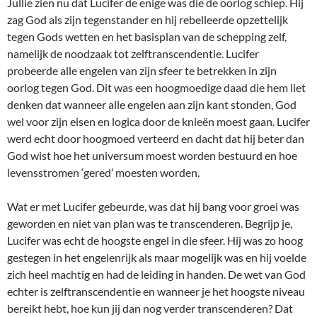
Jullie zien nu dat Lucifer de enige was die de oorlog schiep. Hij
zag God als zijn tegenstander en hij rebelleerde opzettelijk
tegen Gods wetten en het basisplan van de schepping zelf,
namelijk de noodzaak tot zelftranscendentie. Lucifer
probeerde alle engelen van zijn sfeer te betrekken in zijn
oorlog tegen God. Dit was een hoogmoedige daad die hem liet
denken dat wanneer alle engelen aan zijn kant stonden, God
wel voor zijn eisen en logica door de knieën moest gaan. Lucifer
werd echt door hoogmoed verteerd en dacht dat hij beter dan
God wist hoe het universum moest worden bestuurd en hoe
levensstromen ‘gered’ moesten worden.
Wat er met Lucifer gebeurde, was dat hij bang voor groei was
geworden en niet van plan was te transcenderen. Begrijp je,
Lucifer was echt de hoogste engel in die sfeer. Hij was zo hoog
gestegen in het engelenrijk als maar mogelijk was en hij voelde
zich heel machtig en had de leiding in handen. De wet van God
echter is zelftranscendentie en wanneer je het hoogste niveau
bereikt hebt, hoe kun jij dan nog verder transcenderen? Dat