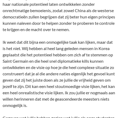
haar nationale potentieel laten ontwikkelen zonder
onrechtmatige bemoeienis, zodat zowel China als de westerse
democratieën zullen begrijpen dat zij beter hun eigen principes
kunnen naleven door te helpen zonder te proberen te controle
te krijgen en de macht over te nemen.
Ik weet dat dit bijna een onmogelijke taak kan lijken, maar dat
is het niet. Wij hebben al heel lang geleden mensen in Korea
geplaatst die het potentieel hebben om zich af te stemmen op
Saint Germain en die heel snel diplomatieke kills kunnen
ontwikkelen en de visie op hoe je die heel complexe situatie zo
construeert dat je al die andere naties eigenlijk het gevoel kunt
geven dat zij het juiste doen als ze jullie de vrijheid geven om
jezelf te zijn. Dit kan een heel stoutmoedige visie lijken, het kan
een heel onrealistische visie lijken. Ik zou jullie er nogmaals aan
willen herinneren dat met de geascendeerde meesters niets
onmogelijk is.
Gegeven wat jullie hebben gezien wat jullie als onze studenten