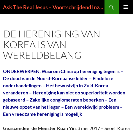
Ga
Zoeken
Ask The Real Jesus – Voortschrijdend Inzicht in de Zin van het Leven
naar
PRIMAI
de
MENU
inhoud
DE HERENIGING VAN
KOREA IS VAN
WERELDBELANG
ONDERWERPEN: Waarom China op hereniging tegen is –
De dood van de Noord-Koreaanse leider – Eindeloze
onderhandelingen – Het bewustzijn in Zuid-Korea
veranderen – Hereniging kan niet op superioriteit worden
gebaseerd – Zakelijke conglomeraten beperken – Een
nieuwe opzet van het leger – Een wereldwijd probleem –
Een vreedzame hereniging is mogelijk
Geascendeerde Meester Kuan Yin
, 3 mei 2017 – Seoel, Korea