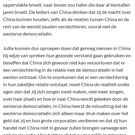
oppervlakte broeit, naar boven zou halen die daar al tientallen
jaren broeit. De leiders van China denken dat zij de macht over
China kunnen houden, zelfs als de relaties tussen China en de
rest van de wereld zouden verslechteren, vooral met de
westerse democratieën.
Jullie kunnen dus oproepen doen dat genoeg mensen in China
bij wijze van spreken hun gezonde verstand gaan gebruiken en
beseffen dat China zich gewoon niet kan veroorloven dat er
een verslechtering in de relatie met de democratieën in het
westen ontstaat. Om te voorkomen dat er een verslechtering
in hun zakelijke relatie ontstaat, moet China de realiteit onder
ogen zien dat zij zich zorgen moet maken, veel meer zorgen,
over haar plaats en hoe er naar China wordt gekeken door de
westerse democratieën. In China heerst de misvatting dat de
westerse democratieën zich alleen maar druk maken over het
geld dat zij en hun grote corporaties verdienen en dat zij hun
handel met China niet in gevaar zullen brengen vanwege een
principekwestie. Hier hebben zij tot nu toe gelijk in gekregen,