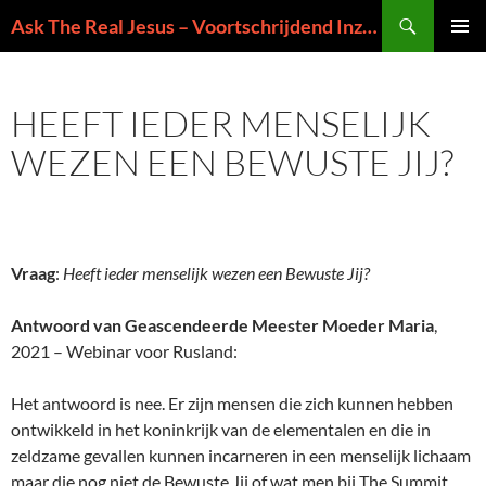
Ga
Zoeken
Ask The Real Jesus – Voortschrijdend Inzicht in de Zin van het Leven
naar
PRIMAI
de
MENU
inhoud
HEEFT IEDER MENSELIJK
WEZEN EEN BEWUSTE JIJ?
Vraag
:
Heeft ieder menselijk wezen een Bewuste Jij?
Antwoord van Geascendeerde Meester Moeder Maria
,
2021 – Webinar voor Rusland:
Het antwoord is nee. Er zijn mensen die zich kunnen hebben
ontwikkeld in het koninkrijk van de elementalen en die in
zeldzame gevallen kunnen incarneren in een menselijk lichaam
maar die nog niet de Bewuste Jij of wat men bij The Summit