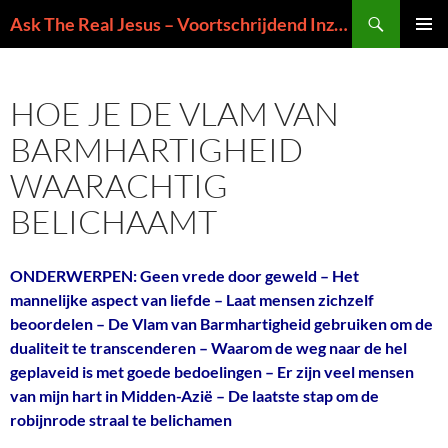
Ga
Zoeken
Ask The Real Jesus – Voortschrijdend Inzicht in de Zin van het Leven
naar
PRIMAI
de
MENU
inhoud
HOE JE DE VLAM VAN
BARMHARTIGHEID
WAARACHTIG
BELICHAAMT
ONDERWERPEN: Geen vrede door geweld – Het
mannelijke aspect van liefde – Laat mensen zichzelf
beoordelen – De Vlam van Barmhartigheid gebruiken om de
dualiteit te transcenderen – Waarom de weg naar de hel
geplaveid is met goede bedoelingen – Er zijn veel mensen
van mijn hart in Midden-Azië – De laatste stap om de
robijnrode straal te belichamen