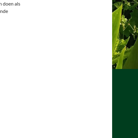
n doen als
ende