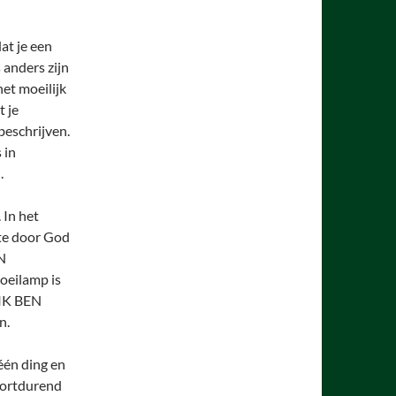
dat je een
 anders zijn
et moeilijk
t je
eschrijven.
 in
.
 In het
hte door God
EN
oeilamp is
 IK BEN
n.
één ding en
voortdurend