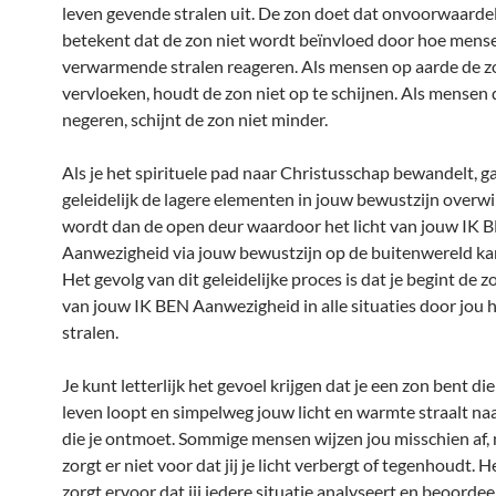
leven gevende stralen uit. De zon doet dat onvoorwaardel
betekent dat de zon niet wordt beïnvloed door hoe mens
verwarmende stralen reageren. Als mensen op aarde de z
vervloeken, houdt de zon niet op te schijnen. Als mensen 
negeren, schijnt de zon niet minder.
Als je het spirituele pad naar Christusschap bewandelt, ga 
geleidelijk de lagere elementen in jouw bewustzijn overwi
wordt dan de open deur waardoor het licht van jouw IK 
Aanwezigheid via jouw bewustzijn op de buitenwereld kan
Het gevolg van dit geleidelijke proces is dat je begint de 
van jouw IK BEN Aanwezigheid in alle situaties door jou h
stralen.
Je kunt letterlijk het gevoel krijgen dat je een zon bent di
leven loopt en simpelweg jouw licht en warmte straalt na
die je ontmoet. Sommige mensen wijzen jou misschien af, 
zorgt er niet voor dat jij je licht verbergt of tegenhoudt. He
zorgt ervoor dat jij iedere situatie analyseert en beoordeel