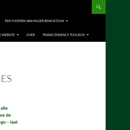
EEN TIJDPERK VAN HOGER BEWUSTZIJN
E WEBSITE
OVER
TRANSCENDENCE TOOLBOX
IES
alle
hoe de
ego – laat