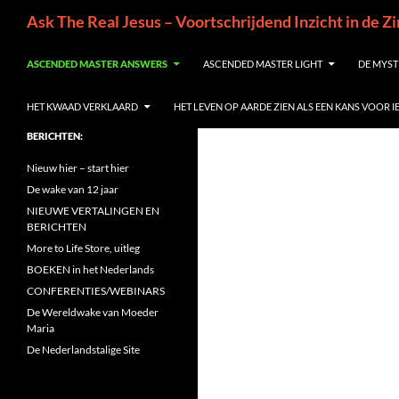
Ga
Zoeken
Ask The Real Jesus – Voortschrijdend Inzicht in de Z
naar
de
ASCENDED MASTER ANSWERS
ASCENDED MASTER LIGHT
DE MYST
inhoud
HET KWAAD VERKLAARD
HET LEVEN OP AARDE ZIEN ALS EEN KANS VOOR 
BERICHTEN:
Nieuw hier – start hier
De wake van 12 jaar
NIEUWE VERTALINGEN EN
BERICHTEN
More to Life Store, uitleg
BOEKEN in het Nederlands
CONFERENTIES/WEBINARS
De Wereldwake van Moeder
Maria
De Nederlandstalige Site