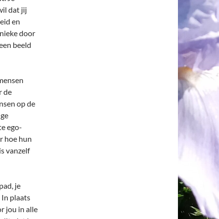
l dat jij
eid en
unieke door
 een beeld
t mensen
r de
ensen op de
ige
te ego-
r hoe hun
s vanzelf
pad, je
 In plaats
r jou in alle