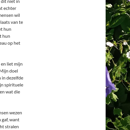
dit niet in
t echter
mensen wil
laats van te
et hun
at hun
veau op het
en liet mijn
 Mijn doel
 in dezelfde
n spirituele
ven wat die
nsen wezen
 gaf, want
cht stralen