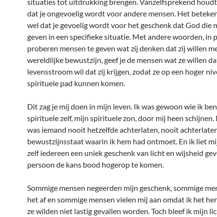
situaties tot uitdrukking brengen. Vanzelfsprekend houdt 
dat je ongevoelig wordt voor andere mensen. Het beteken
wel dat je gevoelig wordt voor het geschenk dat God die 
geven in een specifieke situatie. Met andere woorden, in p
proberen mensen te geven wat zij denken dat zij willen m
wereldlijke bewustzijn, geef je de mensen wat ze willen d
levensstroom wil dat zij krijgen, zodat ze op een hoger ni
spirituele pad kunnen komen.
Dit zag je mij doen in mijn leven. Ik was gewoon wie ik ben 
spirituele zelf, mijn spirituele zon, door mij heen schijnen.
was iemand nooit hetzelfde achterlaten, nooit achterlaten
bewustzijnsstaat waarin ik hem had ontmoet. En ik liet mij
zelf iedereen een uniek geschenk van licht en wijsheid ge
persoon de kans bood hogerop te komen.
Sommige mensen negeerden mijn geschenk, sommige me
het af en sommige mensen vielen mij aan omdat ik het hen
ze wilden niet lastig gevallen worden. Toch bleef ik mijn li