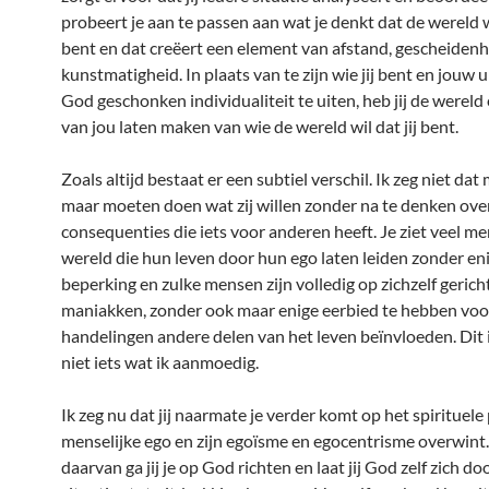
probeert je aan te passen aan wat je denkt dat de wereld wi
bent en dat creëert een element van afstand, gescheidenh
kunstmatigheid. In plaats van te zijn wie jij bent en jouw 
God geschonken individualiteit te uiten, heb jij de wereld
van jou laten maken van wie de wereld wil dat jij bent.
Zoals altijd bestaat er een subtiel verschil. Ik zeg niet da
maar moeten doen wat zij willen zonder na te denken ove
consequenties die iets voor anderen heeft. Je ziet veel m
wereld die hun leven door hun ego laten leiden zonder en
beperking en zulke mensen zijn volledig op zichzelf gerich
maniakken, zonder ook maar enige eerbied te hebben voo
handelingen andere delen van het leven beïnvloeden. Dit i
niet iets wat ik aanmoedig.
Ik zeg nu dat jij naarmate je verder komt op het spirituele 
menselijke ego en zijn egoïsme en egocentrisme overwint.
daarvan ga jij je op God richten en laat jij God zelf zich doo