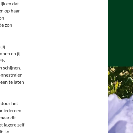
ijk en dat
en op haar
on
de zon
jij
nnen en jij
BEN
 schijnen.
zonnestralen
een te laten
e door het
ar iedereen
maar dit
t lagere zelf
t. Je