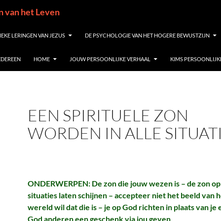
in van het Leven
IEKE LERINGEN VAN JEZUS
DE PSYCHOLOGIE VAN HET HOGERE BEWUSTZIJN
IEDEREEN
HOME
JOUW PERSOONLIJKE VERHAAL
KIMS PERSOONLIJK
EEN SPIRITUELE ZON
WORDEN IN ALLE SITUAT
ONDERWERPEN: De zon die jouw wezen is – de zon op 
situaties laten schijnen – accepteer niet het beeld van 
wereld wil dat die is – je op God richten in plaats van je 
God anderen een geschenk via jou geven