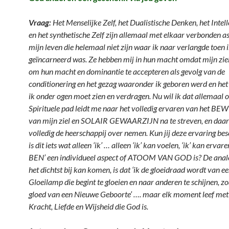
Vraag:
Het Menselijke Zelf, het Dualistische Denken, het Intell
en het synthetische Zelf zijn allemaal met elkaar verbonden a
mijn leven die helemaal niet zijn waar ik naar verlangde toen 
geïncarneerd was. Ze hebben mij in hun macht omdat mijn zie
om hun macht en dominantie te accepteren als gevolg van de
conditionering en het gezag waaronder ik geboren werd en he
ik onder ogen moet zien en verdragen. Nu wil ik dat allemaal 
Spirituele pad leidt me naar het volledig ervaren van het B
van mijn ziel en SOLAIR GEWAARZIJN na te streven, en daar 
volledig de heerschappij over nemen. Kun jij deze ervaring be
is dit iets wat alleen ‘ik’ … alleen ‘ik’ kan voelen, ‘ik’ kan erva
BEN’ een individueel aspect of ATOOM VAN GOD is? De analo
het dichtst bij kan komen, is dat ‘ik de gloeidraad wordt van ee
Gloeilamp die begint te gloeien en naar anderen te schijnen, zo
gloed van een Nieuwe Geboorte’ …. maar elk moment
leef
met
Kracht, Liefde en Wijsheid die God is.