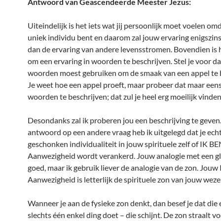
Antwoord van Geascendeerde Meester Jezus:
Uiteindelijk is het iets wat jij persoonlijk moet voelen om
uniek individu bent en daarom zal jouw ervaring enigszins
dan de ervaring van andere levensstromen. Bovendien is h
om een ervaring in woorden te beschrijven. Stel je voor da
woorden moest gebruiken om de smaak van een appel te b
Je weet hoe een appel proeft, maar probeer dat maar eens
woorden te beschrijven; dat zul je heel erg moeilijk vinden
Desondanks zal ik proberen jou een beschrijving te geven.
antwoord op een andere vraag heb ik uitgelegd dat je ec
geschonken individualiteit in jouw spirituele zelf of IK B
Aanwezigheid wordt verankerd. Jouw analogie met een gl
goed, maar ik gebruik liever de analogie van de zon. Jouw
Aanwezigheid is letterlijk de spirituele zon van jouw weze
Wanneer je aan de fysieke zon denkt, dan besef je dat die 
slechts één enkel ding doet – die schijnt. De zon straalt 