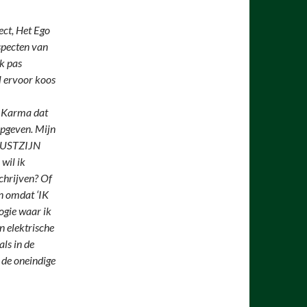
ect, Het Ego
specten van
ik pas
l ervoor koos
t Karma dat
opgeven. Mijn
EWUSTZIJN
wil ik
schrijven? Of
ren omdat ‘IK
gie waar ik
n elektrische
als in de
 de oneindige