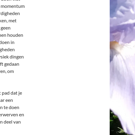
ald momentum
ardigheden
ken, met
 geen
unnen houden
doen in
digheden
ysiek dingen
eft gedaan
ren, om
 pad dat je
aar een
en te doen
verwerven en
en deel van