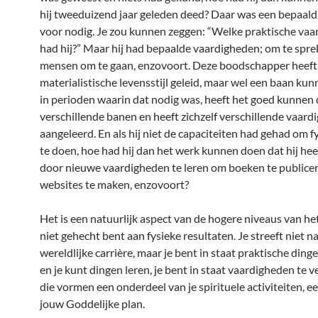
hij tweeduizend jaar geleden deed? Daar was een bepa
voor nodig. Je zou kunnen zeggen: “Welke praktische va
had hij?” Maar hij had bepaalde vaardigheden; om te spre
mensen om te gaan, enzovoort. Deze boodschapper heeft
materialistische levensstijl geleid, maar wel een baan k
in perioden waarin dat nodig was, heeft het goed kunnen 
verschillende banen en heeft zichzelf verschillende vaar
aangeleerd. En als hij niet de capaciteiten had gehad om f
te doen, hoe had hij dan het werk kunnen doen dat hij he
door nieuwe vaardigheden te leren om boeken te publice
websites te maken, enzovoort?
Het is een natuurlijk aspect van de hogere niveaus van het
niet gehecht bent aan fysieke resultaten. Je streeft niet n
wereldlijke carrière, maar je bent in staat praktische ding
en je kunt dingen leren, je bent in staat vaardigheden te 
die vormen een onderdeel van je spirituele activiteiten, e
jouw Goddelijke plan.