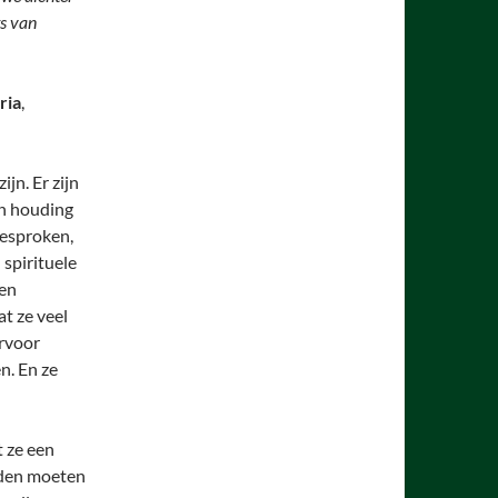
ts van
ria
,
jn. Er zijn
en houding
gesproken,
 spirituele
sen
t ze veel
ervoor
n. En ze
 ze een
ouden moeten