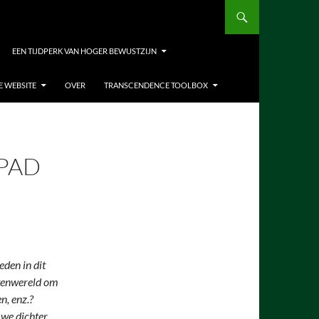
EEN TIJDPERK VAN HOGER BEWUSTZIJN
E WEBSITE
OVER
TRANSCENDENCE TOOLBOX
PAD
den in dit
itenwereld om
n, enz.?
 we dichter