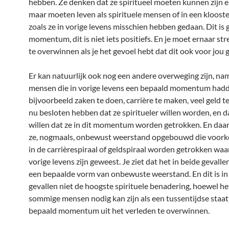
hebben. Ze denken dat ze spiritueel moeten kunnen zijn e
maar moeten leven als spirituele mensen of in een klooste
zoals ze in vorige levens misschien hebben gedaan. Dit is 
momentum, dit is niet iets positiefs. En je moet ernaar st
te overwinnen als je het gevoel hebt dat dit ook voor jou g
Er kan natuurlijk ook nog een andere overweging zijn, nam
mensen die in vorige levens een bepaald momentum had
bijvoorbeeld zaken te doen, carrière te maken, veel geld t
nu besloten hebben dat ze spiritueler willen worden, en d
willen dat ze in dit momentum worden getrokken. En da
ze, nogmaals, onbewust weerstand opgebouwd die voork
in de carrièrespiraal of geldspiraal worden getrokken waar
vorige levens zijn geweest. Je ziet dat het in beide gevall
een bepaalde vorm van onbewuste weerstand. En dit is in
gevallen niet de hoogste spirituele benadering, hoewel he
sommige mensen nodig kan zijn als een tussentijdse staa
bepaald momentum uit het verleden te overwinnen.