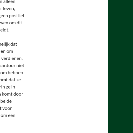
n alleen
r leven,
geen positief
reven om dit
eldt.
elijk dat
den om
e verdienen,
aardoor niet
arom hebben
omt dat ze
in ze in
en komt door
 beide
t voor
t om een