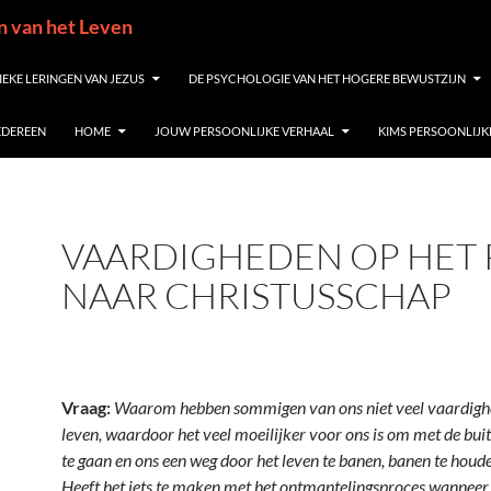
in van het Leven
IEKE LERINGEN VAN JEZUS
DE PSYCHOLOGIE VAN HET HOGERE BEWUSTZIJN
IEDEREEN
HOME
JOUW PERSOONLIJKE VERHAAL
KIMS PERSOONLIJK
VAARDIGHEDEN OP HET 
NAAR CHRISTUSSCHAP
Vraag:
Waarom hebben sommigen van ons niet veel vaardighe
leven, waardoor het veel moeilijker voor ons is om met de bu
te gaan en ons een weg door het leven te banen, banen te houde
Heeft het iets te maken met het ontmantelingsproces wanneer