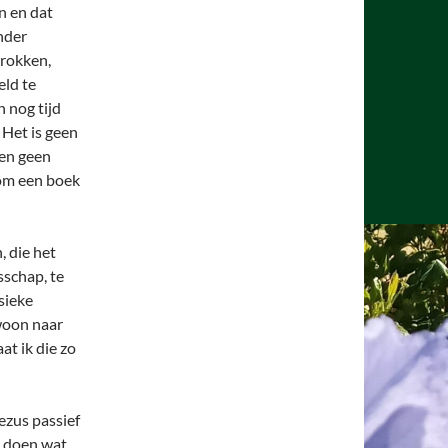
n en dat
nder
trokken,
eld te
n nog tijd
 Het is geen
 en geen
n om een boek
, die het
sschap, te
sieke
ewoon naar
at ik die zo
ezus passief
n doen wat