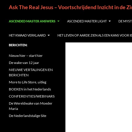
Ga
Zoeken
Ask The Real Jesus – Voortschrijdend Inzicht in de Z
naar
de
ASCENDED MASTER ANSWERS
ASCENDED MASTER LIGHT
DE MYST
inhoud
HET KWAAD VERKLAARD
HET LEVEN OP AARDE ZIEN ALS EEN KANS VOOR 
BERICHTEN:
Nieuw hier – start hier
De wake van 12 jaar
NIEUWE VERTALINGEN EN
BERICHTEN
More to Life Store, uitleg
BOEKEN in het Nederlands
CONFERENTIES/WEBINARS
De Wereldwake van Moeder
Maria
De Nederlandstalige Site