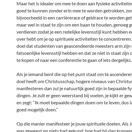
Maar het is idealer om mee te doen aan fysieke activiteite
goed te kunnen zonder erin mee te worden getrokken, zo
bijvoorbeeld in een carrièrerace of geldrace te worden ge
maar wel in staat te zijn om een baan te houden, genoeg g
verdienen zodat je een redelijke levensstijl kunt hebben e
over hebt om je op spirituele activiteiten te concentreren.
doel dat studenten van geascendeerde meesters arm zijn
fatsoenlijke levensstijl hebben en dat ze niet in staat zij
te kopen of naar een conferentie te gaan of iets dergelijks.
Als je iemand bent die op het punt staat om te ascenderen
doel heeft om Christusschap, hogere niveaus van Christu
manifesteren dan zul je natuurlijk goed zijn in bepaalde fy
dingen. Je zult er geen weerstand bij voelen, je kijkt er g
en zegt: “Ik moet bepaalde dingen doen om te leven, dus la
goed mogelijk doen.”
Op die manier manifesteer je jouw spirituele doelen. Als J
was geweest en niets had gekund, hoe had hij dan kunne