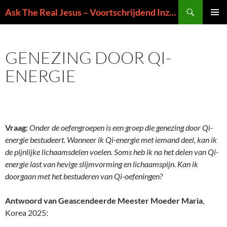
Ga
Zoeken
Ask The Real Jesus – Voortschrijdend Inzicht in de Zin van het Leven
naar
PRIMAI
de
MENU
inhoud
GENEZING DOOR QI-
ENERGIE
Vraag:
Onder de oefengroepen is een groep die genezing door Qi-
energie bestudeert. Wanneer ik Qi-energie met iemand deel, kan ik
de pijnlijke lichaamsdelen voelen. Soms heb ik na het delen van Qi-
energie last van hevige slijmvorming en lichaamspijn. Kan ik
doorgaan met het bestuderen van Qi-oefeningen?
Antwoord van Geascendeerde Meester Moeder Maria
,
Korea 2025: