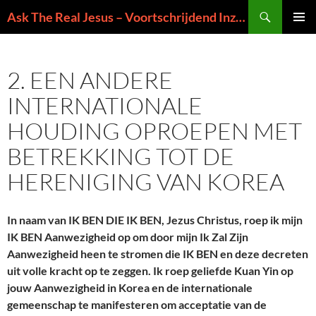
Ga
Zoeken
Ask The Real Jesus – Voortschrijdend Inzicht in de Zin van het Leven
naar
PRIMAI
de
MENU
inhoud
2. EEN ANDERE
INTERNATIONALE
HOUDING OPROEPEN MET
BETREKKING TOT DE
HERENIGING VAN KOREA
In naam van IK BEN DIE IK BEN, Jezus Christus, roep ik mijn
IK BEN Aanwezigheid op om door mijn Ik Zal Zijn
Aanwezigheid heen te stromen die IK BEN en deze decreten
uit volle kracht op te zeggen. Ik roep geliefde Kuan Yin op
jouw Aanwezigheid in Korea en de internationale
gemeenschap te manifesteren om acceptatie van de