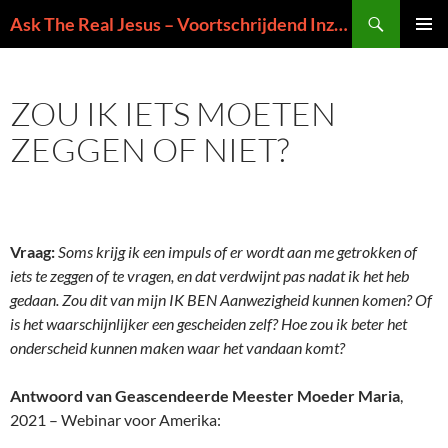
Ga
Zoeken
Ask The Real Jesus – Voortschrijdend Inzicht in de Zin van het Leven
naar
PRIMAI
de
MENU
inhoud
ZOU IK IETS MOETEN
ZEGGEN OF NIET?
Vraag:
Soms krijg ik een impuls of er wordt aan me getrokken of
iets te zeggen of te vragen, en dat verdwijnt pas nadat ik het heb
gedaan. Zou dit van mijn IK BEN Aanwezigheid kunnen komen? Of
is het waarschijnlijker een gescheiden zelf? Hoe zou ik beter het
onderscheid
kunnen mak
en waar het vandaan komt?
Antwoord van Geascendeerde Meester Moeder Maria
,
2021 – Webinar voor Amerika: