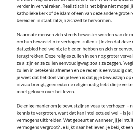
verder in verval raken. Realistisch is het bijna niet mogelij
katholieke kerk of de islam of een van deze andere grote r
bereid en in staat zal zijn zichzelf te hervormen.
Naarmate mensen zich steeds bewuster worden van de m
om hun bewustzijn te verhogen, zullen zij inzien dat deze r
dat gebied heel weinig te bieden hebben en zich er eenvo
terugtrekken. Deze religies zullen in een nog groter verva
ze al zijn en ze zullen eenvoudigweg, zoals ze zeggen, ‘wegk
zullen in betekenis afnemen en de reden is eenvoudig dat
je weet dat het doel van je leven is dat jij je bewustzijn o
niveau brengt, geen externe religie nodig hebt die je vertel
moet geloven over het leven.
De enige manier om je bewustzijnsniveau te verhogen – n
kennis te vergroten, want dat kan intellectueel wel – is je 
vermogens uitbreiden. Wat gebeurt er wanneer jij je intuï
vermogens vergroot? Je kijkt naar het leven, je bekijkt ee