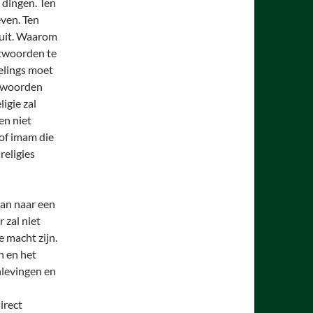
 dingen. Ten
even. Ten
nuit. Waarom
antwoorden te
delings moet
ntwoorden
igie zal
en niet
 of imam die
religies
aan naar een
 zal niet
 macht zijn.
n en het
nlevingen en
irect