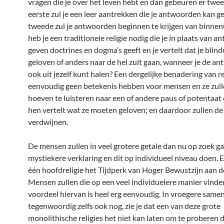
vragen die je over het leven hebt en dan gebeuren er twee
eerste zul je een leer aantrekken die je antwoorden kan g
tweede zul je antwoorden beginnen te krijgen van binne
heb je een traditionele religie nodig die je in plaats van 
geven doctrines en dogma’s geeft en je vertelt dat je blin
geloven of anders naar de hel zult gaan, wanneer je de a
ook uit jezelf kunt halen? Een dergelijke benadering van rel
eenvoudig geen betekenis hebben voor mensen en ze zull
hoeven te luisteren naar een of andere paus of potentaat
hen vertelt wat ze moeten geloven; en daardoor zullen de 
verdwijnen.
De mensen zullen in veel grotere getale dan nu op zoek g
mystiekere verklaring en dit op individueel niveau doen. Er
één hoofdreligie het Tijdperk van Hoger Bewustzijn aan de
Mensen zullen die op een veel individuelere manier vinde
voordeel hiervan is heel erg eenvoudig. In vroegere same
tegenwoordig zelfs ook nog, zie je dat een van deze grote
monolithische religies het niet kan laten om te proberen d