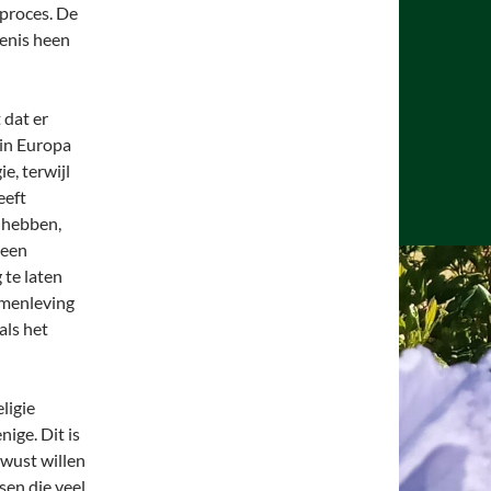
 proces. De
denis heen
 dat er
 in Europa
e, terwijl
eeft
 hebben,
 een
 te laten
samenleving
als het
ligie
ige. Dit is
wust willen
sen die veel