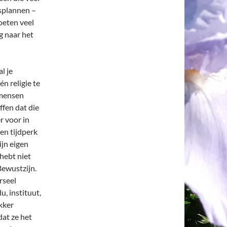
nsplannen –
oeten veel
g naar het
l je
n religie te
e mensen
ffen dat die
r voor in
en tijdperk
ijn eigen
 hebt niet
Bewustzijn.
rseel
u, instituut,
kker
dat ze het