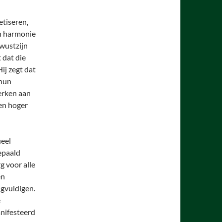
etiseren,
an harmonie
wustzijn
 dat die
ij zegt dat
 hun
erken aan
en hoger
ueel
epaald
g voor alle
en
igvuldigen.
e
nifesteerd