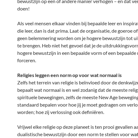
bewustzijn op een of andere manier verhogen – en dat ve
doen!
Als veel mensen elkaar vinden bij bepaalde leer en inspira
die leer, dan is dat prima. Laat de organisatie, de goeroe of
geen belemmering worden om je hogere bewustzijn tot u
te brengen. Heb niet het gevoel dat je de uitdrukkingsvor
hogere bewustzijn in een bepaalde vorm of een bepaalde
forceren.
Religies leggen een norm op voor wat normaal is
Zelfs het terrein van religie is beïnvloed door de denkwijz
bepaalt wat normaal is en wel zodanig dat de meeste relig
spirituele bewegingen, zelfs de meeste New Age bewegin
standaard bepalen voor hoe jij je moet gedragen om verlo
worden; hoe zij verlossing ook definiëren.
Vrijwel elke religie op deze planeet is ten prooi gevallen a
dualistische bewustzijn door een norm te stellen voor wa