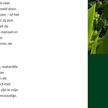
l veel
oeld door,
zen – of het
t zij zich
et de
e mensen in
er
eren, de
, materiële
van
n de
act met
zijn in mijn
eenvoudigs.
t