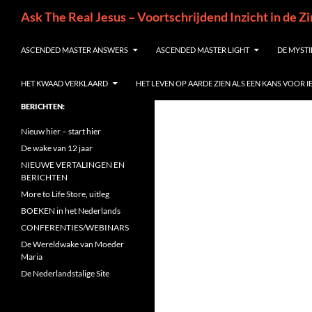
Ga
Zoeken
Ask The Real Jesus – Voortschrijdend Inzicht in de Z
naar
de
ASCENDED MASTER ANSWERS
ASCENDED MASTER LIGHT
DE MYSTI
inhoud
HET KWAAD VERKLAARD
HET LEVEN OP AARDE ZIEN ALS EEN KANS VOOR 
BERICHTEN:
Nieuw hier – start hier
De wake van 12 jaar
NIEUWE VERTALINGEN EN
BERICHTEN
More to Life Store, uitleg
BOEKEN in het Nederlands
CONFERENTIES/WEBINARS
De Wereldwake van Moeder
Maria
De Nederlandstalige Site