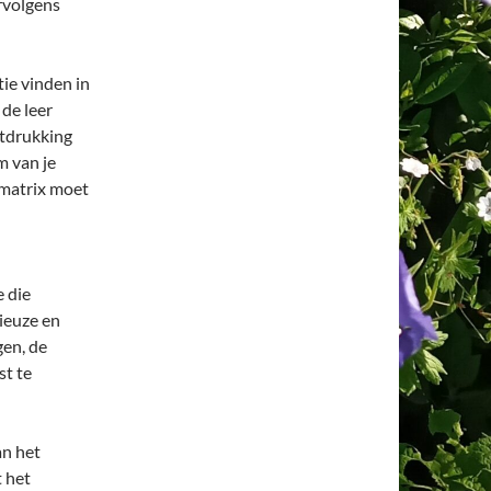
rvolgens
tie vinden in
 de leer
itdrukking
m van je
 matrix moet
e die
ieuze en
gen, de
st te
an het
t het