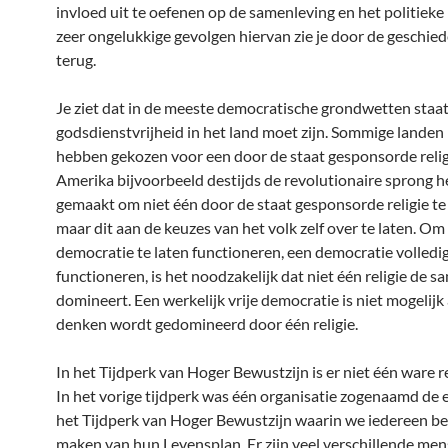
invloed uit te oefenen op de samenleving en het politieke
zeer ongelukkige gevolgen hiervan zie je door de geschie
terug.
Je ziet dat in de meeste democratische grondwetten staat
godsdienstvrijheid in het land moet zijn. Sommige landen
hebben gekozen voor een door de staat gesponsorde religi
Amerika bijvoorbeeld destijds de revolutionaire sprong h
gemaakt om niet één door de staat gesponsorde religie te
maar dit aan de keuzes van het volk zelf over te laten. Om
democratie te laten functioneren, een democratie volledig
functioneren, is het noodzakelijk dat niet één religie de 
domineert. Een werkelijk vrije democratie is niet mogelijk 
denken wordt gedomineerd door één religie.
In het Tijdperk van Hoger Bewustzijn is er niet één ware re
In het vorige tijdperk was één organisatie zogenaamd de en
het Tijdperk van Hoger Bewustzijn waarin we iedereen be
maken van hun Levensplan. Er zijn veel verschillende men