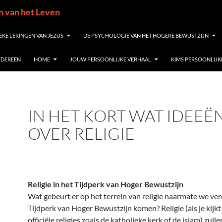
in van het Leven
EKE LERINGEN VAN JEZUS
DE PSYCHOLOGIE VAN HET HOGERE BEWUSTZIJN
IEDEREEN
HOME
JOUW PERSOONLIJKE VERHAAL
KIMS PERSOONLIJK
IN HET KORT WAT IDEEË
OVER RELIGIE
Religie in het Tijdperk van Hoger Bewustzijn
Wat gebeurt er op het terrein van religie naarmate we ver
Tijdperk van Hoger Bewustzijn komen? Religie (als je kijkt
officiële religies zoals de katholieke kerk of de islam) zull