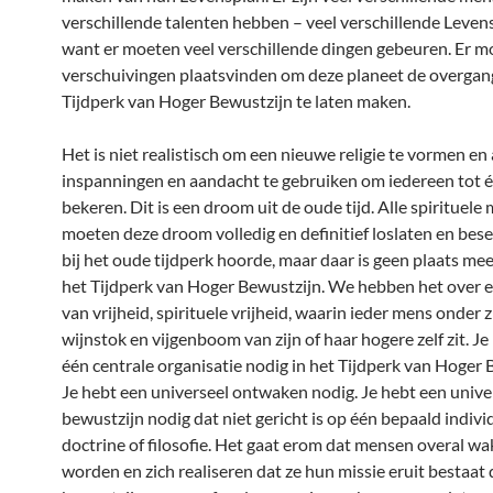
verschillende talenten hebben – veel verschillende Leve
want er moeten veel verschillende dingen gebeuren. Er m
verschuivingen plaatsvinden om deze planeet de overgan
Tijdperk van Hoger Bewustzijn te laten maken.
Het is niet realistisch om een nieuwe religie te vormen en a
inspanningen en aandacht te gebruiken om iedereen tot éé
bekeren. Dit is een droom uit de oude tijd. Alle spirituel
moeten deze droom volledig en definitief loslaten en bese
bij het oude tijdperk hoorde, maar daar is geen plaats mee
het Tijdperk van Hoger Bewustzijn. We hebben het over e
van vrijheid, spirituele vrijheid, waarin ieder mens onder z
wijnstok en vijgenboom van zijn of haar hogere zelf zit. Je
één centrale organisatie nodig in het Tijdperk van Hoger 
Je hebt een universeel ontwaken nodig. Je hebt een unive
bewustzijn nodig dat niet gericht is op één bepaald individ
doctrine of filosofie. Het gaat erom dat mensen overal wa
worden en zich realiseren dat ze hun missie eruit bestaat 