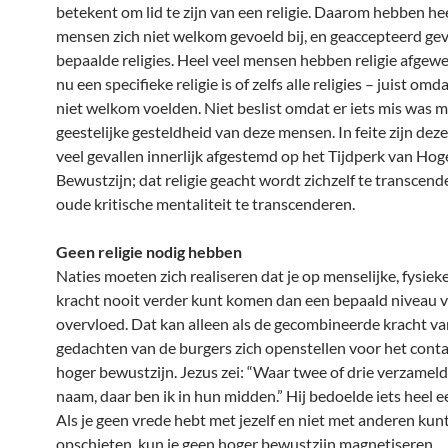
betekent om lid te zijn van een religie. Daarom hebben hee
mensen zich niet welkom gevoeld bij, en geaccepteerd gev
bepaalde religies. Heel veel mensen hebben religie afgewe
nu een specifieke religie is of zelfs alle religies – juist omda
niet welkom voelden. Niet beslist omdat er iets mis was m
geestelijke gesteldheid van deze mensen. In feite zijn dez
veel gevallen innerlijk afgestemd op het Tijdperk van Hog
Bewustzijn; dat religie geacht wordt zichzelf te transcend
oude kritische mentaliteit te transcenderen.
Geen religie nodig hebben
Naties moeten zich realiseren dat je op menselijke, fysieke
kracht nooit verder kunt komen dan een bepaald niveau 
overvloed. Dat kan alleen als de gecombineerde kracht va
gedachten van de burgers zich openstellen voor het cont
hoger bewustzijn. Jezus zei: “Waar twee of drie verzameld 
naam, daar ben ik in hun midden.” Hij bedoelde iets heel 
Als je geen vrede hebt met jezelf en niet met anderen kun
opschieten, kun je geen hoger bewustzijn magnetiseren.