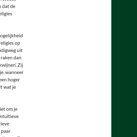
k dat de
eligies
ogelijkheid
eligies op
udigweg uit
l raken dan
wijnen’. Zij
 je, wanneer
p een hoger
t wat je
iet om je
intuïtieve
tieve
n paar