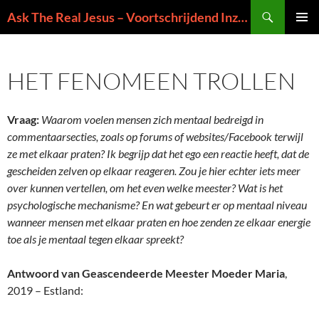
Ga
Zoeken
Ask The Real Jesus – Voortschrijdend Inzicht in de Zin van het Leven
naar
PRIMAI
de
MENU
inhoud
HET FENOMEEN TROLLEN
Vraag:
Waarom voelen mensen zich mentaal bedreigd in
commentaarsecties, zoals op forums of websites/Facebook terwijl
ze met elkaar praten? Ik begrijp dat het ego een reactie heeft, dat de
gescheiden zelven op elkaar reageren. Zou je hier echter iets meer
over kunnen vertellen, om het even welke meester? Wat is het
psychologische mechanisme? En wat gebeurt er op mentaal niveau
wanneer mensen met elkaar praten en hoe zenden ze elkaar energie
toe als je mentaal tegen elkaar spreekt?
Antwoord van Geascendeerde Meester Moeder Maria
,
2019 – Estland: