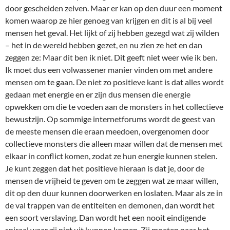
door gescheiden zelven. Maar er kan op den duur een moment
komen waarop ze hier genoeg van krijgen en dit is al bij veel
mensen het geval. Het lijkt of zij hebben gezegd wat zij wilden
– het in de wereld hebben gezet, en nu zien ze het en dan
zeggen ze: Maar dit ben ik niet. Dit geeft niet weer wie ik ben.
Ik moet dus een volwassener manier vinden om met andere
mensen om te gaan. De niet zo positieve kant is dat alles wordt
gedaan met energie en er zijn dus mensen die energie
opwekken om die te voeden aan de monsters in het collectieve
bewustzijn. Op sommige internetforums wordt de geest van
de meeste mensen die eraan meedoen, overgenomen door
collectieve monsters die alleen maar willen dat de mensen met
elkaar in conflict komen, zodat ze hun energie kunnen stelen.
Je kunt zeggen dat het positieve hieraan is dat je, door de
mensen de vrijheid te geven om te zeggen wat ze maar willen,
dit op den duur kunnen doorwerken en loslaten. Maar als ze in
de val trappen van de entiteiten en demonen, dan wordt het
een soort verslaving. Dan wordt het een nooit eindigende
spiraal waar zij niet uit kunnen komen. Zij moeten naar het