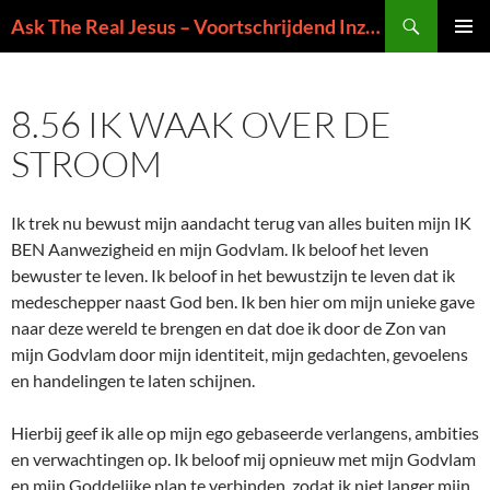
Ga
Zoeken
Ask The Real Jesus – Voortschrijdend Inzicht in de Zin van het Leven
naar
PRIMAI
de
MENU
inhoud
8.56 IK WAAK OVER DE
STROOM
Ik trek nu bewust mijn aandacht terug van alles buiten mijn IK
BEN Aanwezigheid en mijn Godvlam. Ik beloof het leven
bewuster te leven. Ik beloof in het bewustzijn te leven dat ik
medeschepper naast God ben. Ik ben hier om mijn unieke gave
naar deze wereld te brengen en dat doe ik door de Zon van
mijn Godvlam door mijn identiteit, mijn gedachten, gevoelens
en handelingen te laten schijnen.
Hierbij geef ik alle op mijn ego gebaseerde verlangens, ambities
en verwachtingen op. Ik beloof mij opnieuw met mijn Godvlam
en mijn Goddelijke plan te verbinden, zodat ik niet langer mijn