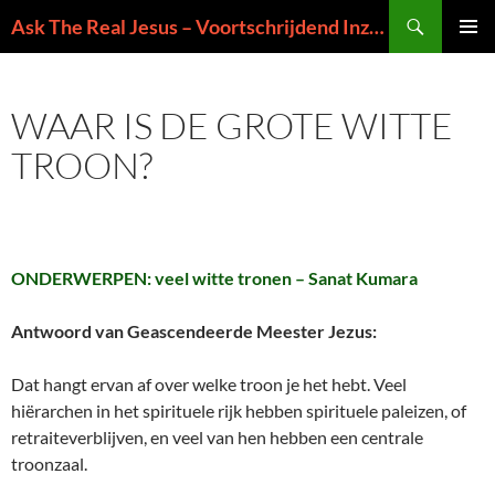
Ga
Zoeken
Ask The Real Jesus – Voortschrijdend Inzicht in de Zin van het Leven
naar
PRIMAI
de
MENU
inhoud
WAAR IS DE GROTE WITTE
TROON?
ONDERWERPEN: veel witte tronen – Sanat Kumara
Antwoord van Geascendeerde Meester Jezus:
Dat hangt ervan af over welke troon je het hebt. Veel
hiërarchen in het spirituele rijk hebben spirituele paleizen, of
retraiteverblijven, en veel van hen hebben een centrale
troonzaal.