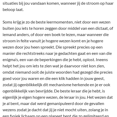
situaties bij jou vandaan komen, wanneer jij de stroom op haar
beloop laat.
Soms krijg je zo de beste leermomenten, niet door een wezen
buiten jou iets te horen zeggen door middel van een dictaat, of
iemand anders, of door een boek te lezen, maar wanneer die
stroom in feite vanuit je hogere wezen komt en je hogere
wezen door jou heen spreekt. Die spreekt precies op een
manier die rechtstreeks naar je gedachten gaat en een van die
enigma’s, een van de beperkingen die je hebt, oplost. Ineens
helpt het jou om iets te zien wat je daarvoor niet kon zien,
omdat niemand ooit de juiste woorden had gezegd die precies
goed voor jou waren en die een klik hadden in jouw geest,
zodat jij ogenblikkelijk dit mechanisme herkende en je er ook
ogenblikkelijk van bevrijdde. De beste leraar die je hebt, is
eigenlijk je eigen hogere wezen, de leraar in jou. Het wezen dat
je al bent, maar dat werd gemanipuleerd door de gevallen
wezens zodat je dacht dat jij je niet mocht uiten, zolang je in
een fysiek lichaam op een planeet bent die zo gelimiteerd en