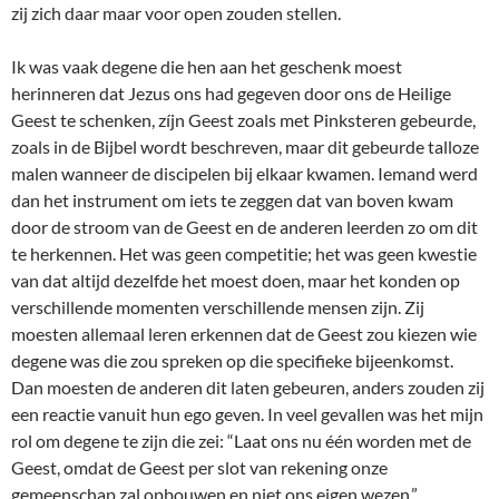
zij zich daar maar voor open zouden stellen.
Ik was vaak degene die hen aan het geschenk moest
herinneren dat Jezus ons had gegeven door ons de Heilige
Geest te schenken, zíjn Geest zoals met Pinksteren gebeurde,
zoals in de Bijbel wordt beschreven, maar dit gebeurde talloze
malen wanneer de discipelen bij elkaar kwamen. Iemand werd
dan het instrument om iets te zeggen dat van boven kwam
door de stroom van de Geest en de anderen leerden zo om dit
te herkennen. Het was geen competitie; het was geen kwestie
van dat altijd dezelfde het moest doen, maar het konden op
verschillende momenten verschillende mensen zijn. Zij
moesten allemaal leren erkennen dat de Geest zou kiezen wie
degene was die zou spreken op die specifieke bijeenkomst.
Dan moesten de anderen dit laten gebeuren, anders zouden zij
een reactie vanuit hun ego geven. In veel gevallen was het mijn
rol om degene te zijn die zei: “Laat ons nu één worden met de
Geest, omdat de Geest per slot van rekening onze
gemeenschap zal opbouwen en niet ons eigen wezen.”