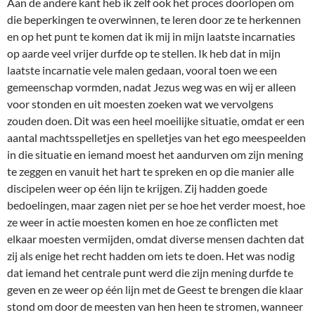
Aan de andere kant heb ik zelf ook het proces doorlopen om
die beperkingen te overwinnen, te leren door ze te herkennen
en op het punt te komen dat ik mij in mijn laatste incarnaties
op aarde veel vrijer durfde op te stellen. Ik heb dat in mijn
laatste incarnatie vele malen gedaan, vooral toen we een
gemeenschap vormden, nadat Jezus weg was en wij er alleen
voor stonden en uit moesten zoeken wat we vervolgens
zouden doen. Dit was een heel moeilijke situatie, omdat er een
aantal machtsspelletjes en spelletjes van het ego meespeelden
in die situatie en iemand moest het aandurven om zijn mening
te zeggen en vanuit het hart te spreken en op die manier alle
discipelen weer op één lijn te krijgen. Zij hadden goede
bedoelingen, maar zagen niet per se hoe het verder moest, hoe
ze weer in actie moesten komen en hoe ze conflicten met
elkaar moesten vermijden, omdat diverse mensen dachten dat
zij als enige het recht hadden om iets te doen. Het was nodig
dat iemand het centrale punt werd die zijn mening durfde te
geven en ze weer op één lijn met de Geest te brengen die klaar
stond om door de meesten van hen heen te stromen, wanneer