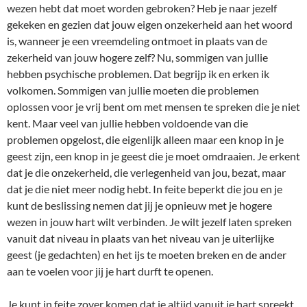
wezen hebt dat moet worden gebroken? Heb je naar jezelf
gekeken en gezien dat jouw eigen onzekerheid aan het woord
is, wanneer je een vreemdeling ontmoet in plaats van de
zekerheid van jouw hogere zelf? Nu, sommigen van jullie
hebben psychische problemen. Dat begrijp ik en erken ik
volkomen. Sommigen van jullie moeten die problemen
oplossen voor je vrij bent om met mensen te spreken die je niet
kent. Maar veel van jullie hebben voldoende van die
problemen opgelost, die eigenlijk alleen maar een knop in je
geest zijn, een knop in je geest die je moet omdraaien. Je erkent
dat je die onzekerheid, die verlegenheid van jou, bezat, maar
dat je die niet meer nodig hebt. In feite beperkt die jou en je
kunt de beslissing nemen dat jij je opnieuw met je hogere
wezen in jouw hart wilt verbinden. Je wilt jezelf laten spreken
vanuit dat niveau in plaats van het niveau van je uiterlijke
geest (je gedachten) en het ijs te moeten breken en de ander
aan te voelen voor jij je hart durft te openen.
Je kunt in feite zover komen dat je altijd vanuit je hart spreekt,