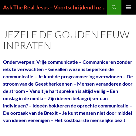
Ga
Zoeken
Ask The Real Jesus – Voortschrijdend Inzicht in de Zin van het Leven
naar
PRIMAI
de
MENU
inhoud
JEZELF DE GOUDEN EEUW
INPRATEN
Onderwerpen: Vrije communicatie – Communiceren zonder
iets te verwachten – Gevallen wezens beperken de
communicatie – Je kunt de programmering overwinnen – De
stroom van de Geest herkennen – Mensen veranderen door
de stroom – Vanuit je hart spreken is altijd veilig – Een
omslag in de media – Zijn ideeën belangrijker dan
individuen? – Ideeën bokkeren de oprechte communicatie –
De oorzaak van de Brexit – Je kunt mensen niet door middel
van ideeën verenigen – Het kostbaarste menselijke bezit