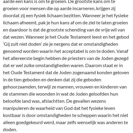
aarde een kans is om te groeien. De grootste kans om te
groeien voor mensen die op aarde incarneren, krijgen zij
doordat zij een fysiek lichaam bezitten. Wanneer je het fysieke
lichaam afneemt, pak je hun kans af om de ziel te laten groeien
en daardoor is dat de grootste schending van de vrije wil van
dat wezen. Wanneer je het Oude Testament leest en het gebod
‘Gij zult niet doden’ zie je nergens dat er omstandigheden
genoemd worden waarin het acceptabel is om te doden. Vanaf
het allereerste begin hebben de priesters van de Joden gezegd
dat er wel zulke omstandigheden waren. Daarom staat er in
het Oude Testament dat de Joden zogenaamd konden geloven
in de tien geboden en denken dat zij die geboden
gehoorzaamden, terwijl ze mannen, vrouwen en kinderen van
de stammen die woonden in wat de Joden geloofden hun
beloofde land was, afslachtten. De gevallen wezens
manipuleren de waarheid van God dat het fysieke leven
kostbaar is door omstandigheden te scheppen waarin het niet
alleen goedgekeurd werd, maar zelfs wenselijk was anderen te
doden.