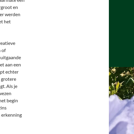
rgroot en
der werden
et het
reatieve
 of
 uitgaande
iet aan een
lpt echter
n grotere
t. Als je
ewezen
het begin
zins
m erkenning