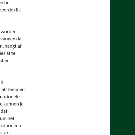
en het
deerde rijk
t worden.
ntvangen dat
n, hangt af
es af te
st en
un
ts afstemmen
emotionele
e kunnen je
 dat
ium het
ch door een
 sterk