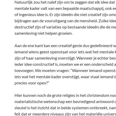
Natuurlijk zou het naïef zijn om te zeggen dat elk idee dat
mentale kader valt van een bepaalde maatschappij, ook ee
of ingenieus idee is. Er zijn ideeën die niet creatief zijn om
bijdragen aan de vooruitgang van de mensheid. Zulke id
destructief zijn of variaties op bestaande ideeën die de m
samenleving niet helpen groeien.
Aan de ene kant kan een creatief genie dus gedefinieerd 
iemand wiens geest openstaat voor iets wat het mentale 
zijn of haar samenleving overstijgt. Wanneer je echter bes
ieder idee constructief is, moeten we er een onderscheid 
toevoegen. We moeten vragen: “Wanneer iemand openst
iets wat het mentale kader overstijgt, waar staat iemand 
precies voor open?”
Hier kunnen noch de grote religies in het christendom no
materialistische wetenschap een bevredigend antwoord 
sleutel is het inzicht dat in beide systemen ontbreekt, nam
feit dat er meerdere niveaus zijn van het materiële univer