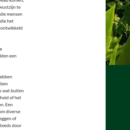
wustzijn te
Alle mensen
die het
t ontwikkeld
e
elden een
hebben
bben
s wat buiten
heid of het
on. Een
om diverse
eggen of
steeds door