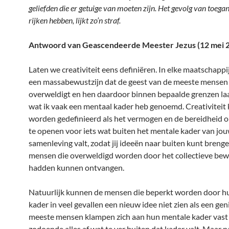
geliefden die er getuige van moeten zijn. Het gevolg van toega
rijken hebben, lijkt zo’n straf.
Antwoord van Geascendeerde Meester Jezus (12 mei 2
Laten we creativiteit eens definiëren. In elke maatschappi
een massabewustzijn dat de geest van de meeste mensen
overweldigt en hen daardoor binnen bepaalde grenzen la
wat ik vaak een mentaal kader heb genoemd. Creativiteit
worden gedefinieerd als het vermogen en de bereidheid o
te openen voor iets wat buiten het mentale kader van jo
samenleving valt, zodat jij ideeën naar buiten kunt brenge
mensen die overweldigd worden door het collectieve bewu
hadden kunnen ontvangen.
Natuurlijk kunnen de mensen die beperkt worden door h
kader in veel gevallen een nieuw idee niet zien als een gen
meeste mensen klampen zich aan hun mentale kader vast 
zodoende alles af wat te ver buiten dat kader valt. Maar 