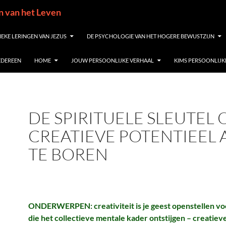
in van het Leven
IEKE LERINGEN VAN JEZUS
DE PSYCHOLOGIE VAN HET HOGERE BEWUSTZIJN
IEDEREEN
HOME
JOUW PERSOONLIJKE VERHAAL
KIMS PERSOONLIJK
DE SPIRITUELE SLEUTEL 
CREATIEVE POTENTIEEL 
TE BOREN
ONDERWERPEN: creativiteit is je geest openstellen vo
die het collectieve mentale kader ontstijgen – creatie