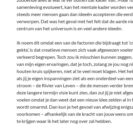
samenleving evolueert, kan het mentale kader worden ve
steeds meer mensen gaan dan ideeën accepteren die eer
verworpen. Dat was het geval met het feit dat de aarde ni
centrum van het universum is en veel andere ideeën.
Ik noem dit omdat een van de factoren die bijdraagt tot ‘c
gekte’, is dat creatieve mensen zich vaak afgewezen voelen
verkeerd begrepen. Toch zou ik misschien kunnen zeggen,
van mijn eigen ervaringen, dat je toch, zolang ze jou nog n
houten kruis spijkeren, niet al te veel moet klagen. Het he
als jij je eigen inspanningen ziet als een onderdeel van ee
stroom – de Rivier van Leven – die de mensen verder breng
deze langere termijn visie kunt zien, dan zul jij je niet afg
voelen omdat je dan weet dat een nieuw idee zelden al in 
wordt omarmd. Dan kun je het gevoel van afwijzing enigs
voorkomen – afhankelijk van de kracht van jouw wens o
te krijgen waar ik het later nog over zal hebben.