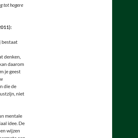
ng tot hogere
011):
j bestaat
at denken,
 kan daarom
m je geest
uw
n die de
stzijn, niet
un mentale
iaal idee. De
en wijzen
naarmate een