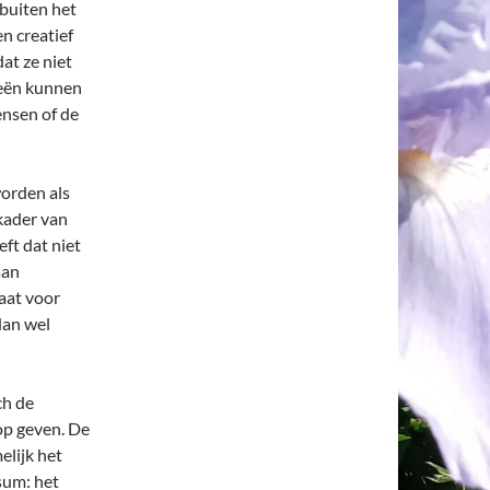
 buiten het
n creatief
dat ze niet
eeën kunnen
ensen of de
worden als
kader van
eft dat niet
aan
aat voor
dan wel
ch de
op geven. De
elijk het
sum: het