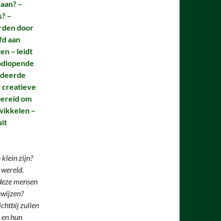
aan? –
? –
orden door
fd aan
en – leidt
oodlopende
endeerde
e creatieve
bereid om
twikkelen –
uit
klein zijn?
 wereld.
 deze mensen
ewijzen?
chtbij zullen
 en hun