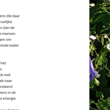
ens die daar
selijke
jn dan de
de mensen
ogen om
ntale kader
 het
s.
ook met
ek naar
cendeerd
zens in de
e energie.
iveau komen,