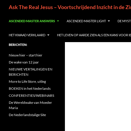
Ga
Zoeken
Ask The Real Jesus – Voortschrijdend Inzicht in de Z
naar
de
ASCENDED MASTER ANSWERS
ASCENDED MASTER LIGHT
DE MYST
inhoud
HET KWAAD VERKLAARD
HET LEVEN OP AARDE ZIEN ALS EEN KANS VOOR 
BERICHTEN:
Nieuw hier – start hier
De wake van 12 jaar
NIEUWE VERTALINGEN EN
BERICHTEN
More to Life Store, uitleg
BOEKEN in het Nederlands
CONFERENTIES/WEBINARS
De Wereldwake van Moeder
Maria
De Nederlandstalige Site