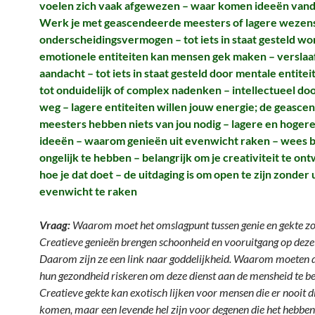
voelen zich vaak afgewezen – waar komen ideeën vand
Werk je met geascendeerde meesters of lagere wezens
onderscheidingsvermogen – tot iets in staat gesteld w
emotionele entiteiten kan mensen gek maken – verslaa
aandacht – tot iets in staat gesteld door mentale entiteit
tot onduidelijk of complex nadenken – intellectueel d
weg – lagere entiteiten willen jouw energie; de geasc
meesters hebben niets van jou nodig – lagere en hoger
ideeën – waarom genieën uit evenwicht raken – wees 
ongelijk te hebben – belangrijk om je creativiteit te on
hoe je dat doet – de uitdaging is om open te zijn zonder 
evenwicht te raken
Vraag:
Waarom moet het omslagpunt tussen genie en gekte zo 
Creatieve genieën brengen schoonheid en vooruitgang op deze
Daarom zijn ze een link naar goddelijkheid. Waarom moeten
hun gezondheid riskeren om deze dienst aan de mensheid te b
Creatieve gekte kan exotisch lijken voor mensen die er nooit di
komen, maar een levende hel zijn voor degenen die het hebben