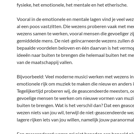
fysieke, het emotionele, het mentale en het etherische.
Vooral in de emotionele en mentale lagen vind je veel wez
al een poos vastzitten. Die wezens proberen vaak met men
wezens samen te werken, vooral mensen die gevoeliger zi
gemiddelde mens. De niet-geïncarneerde wezens zullen 
bepaalde voordelen beloven en één daarvan is het verm
ideeën naar buiten te brengen die helemaal buiten het me
van de maatschappij vallen.
Bijvoorbeeld: Veel moderne musici werken met wezens in
emotionele rijk om muziek te maken die nieuw en anders i
Tegelijkertijd proberen wij, de geascendeerde meesters, 
gevoelige mensen te werken om nieuwe vormen van muzi
buiten te brengen. Wat is het verschil dan? Dat een geas
wezen niets van jou wil, terwijl de niet-geascendeerde we
lagere rijken iets van jou willen, namelijk jouw paranormal
Een geascendeerd wezen zal niet beneden een bepaald n