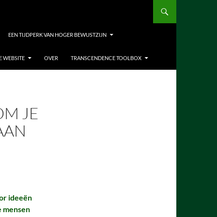
EEN TIJDPERK VAN HOGER BEWUSTZIJN
E WEBSITE
OVER
TRANSCENDENCE TOOLBOX
OM JE
AAN
or ideeën
ve mensen