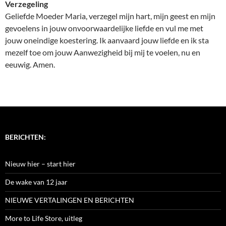
Verzegeling
Geliefde Moeder Maria, verzegel mijn hart, mijn geest en mijn
gevoelens in jouw onvoorwaardelijke liefde en vul me met
jouw oneindige koestering. Ik aanvaard jouw liefde en ik sta
mezelf toe om jouw Aanwezigheid bij mij te voelen, nu en
eeuwig. Amen.
BERICHTEN:
Nieuw hier – start hier
De wake van 12 jaar
NIEUWE VERTALINGEN EN BERICHTEN
More to Life Store, uitleg