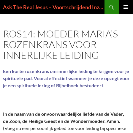
Ga
Zoeken
Ask The Real Jesus – Voortschrijdend Inzicht in de Zin van het Leven
naar
PRIMAI
de
MENU
inhoud
ROS14: MOEDER MARIA’S
ROZENKRANS VOOR
INNERLIJKE LEIDING
Een korte rozenkrans om innerlijke leiding te krijgen voor je
spirituele pad. Vooral effectief wanneer je deze opzegt voor
je een spirituele lering of Bijbelboek bestudeert.
In de naam van de onvoorwaardelijke liefde van de Vader,
de Zoon, de Heilige Geest en de Wondermoeder. Amen.
(Voeg nu een persoonlijk gebed toe voor leiding bij specifieke