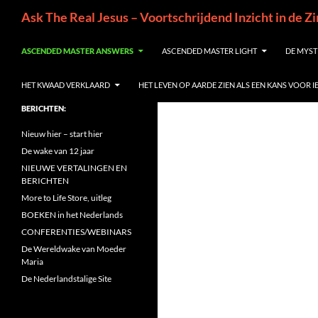
Ga
Zoeken
Ask The Real Jesus – Voortschrijdend Inzicht in de Z
naar
de
ASCENDED MASTER ANSWERS
ASCENDED MASTER LIGHT
DE MYST
inhoud
HET KWAAD VERKLAARD
HET LEVEN OP AARDE ZIEN ALS EEN KANS VOOR 
BERICHTEN:
Nieuw hier – start hier
De wake van 12 jaar
NIEUWE VERTALINGEN EN
BERICHTEN
More to Life Store, uitleg
BOEKEN in het Nederlands
CONFERENTIES/WEBINARS
De Wereldwake van Moeder
Maria
De Nederlandstalige Site