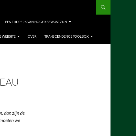
EEN TIJDPERK VAN HOGER BEWUSTZIJN
E WEBSITE
OVER
TRANSCENDENCE TOOLBOX
VEAU
, dan zijn de
t moeten we