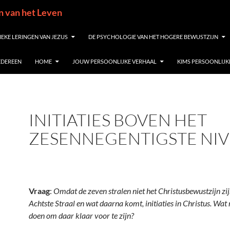
in van het Leven
IEKE LERINGEN VAN JEZUS
DE PSYCHOLOGIE VAN HET HOGERE BEWUSTZIJN
IEDEREEN
HOME
JOUW PERSOONLIJKE VERHAAL
KIMS PERSOONLIJK
INITIATIES BOVEN HET
ZESENNEGENTIGSTE NI
Vraag
:
Omdat de zeven stralen niet het Christusbewustzijn zijn
Achtste Straal en wat daarna komt, initiaties in Christus. Wa
doen om daar klaar voor te zijn?