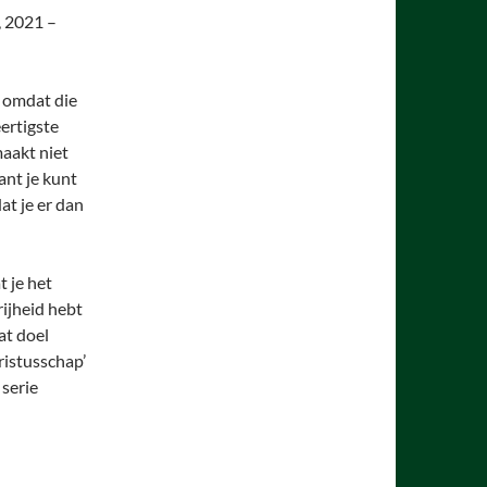
, 2021 –
p omdat die
ertigste
aakt niet
ant je kunt
at je er dan
t je het
rijheid hebt
at doel
ristusschap’
 serie