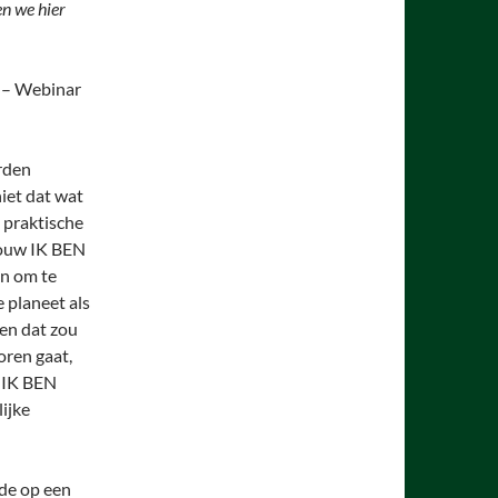
en we hier
– Webinar
orden
niet dat wat
e praktische
jouw IK BEN
n om te
 planeet als
 en dat zou
oren gaat,
e IK BEN
ijke
de op een