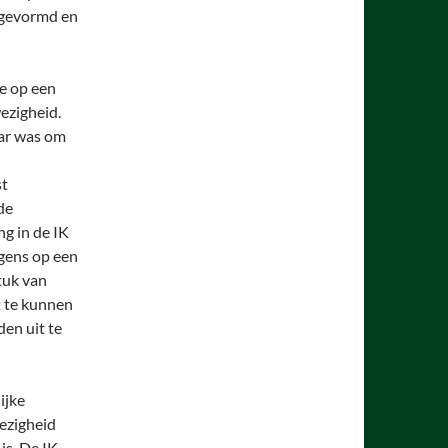
f gevormd en
ie op een
ezigheid.
aar was om
st
de
g in de IK
gens op een
tuk van
t te kunnen
den uit te
ijke
wezigheid
is. De IK