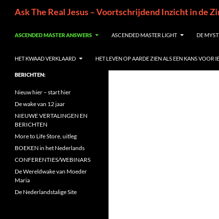
Ga
Zoeken
Ask The Real Jesus – Voortschrijdend Inzicht in de Z
naar
de
ASCENDED MASTER ANSWERS
ASCENDED MASTER LIGHT
DE MYST
inhoud
HET KWAAD VERKLAARD
HET LEVEN OP AARDE ZIEN ALS EEN KANS VOOR 
BERICHTEN:
Nieuw hier – start hier
De wake van 12 jaar
NIEUWE VERTALINGEN EN
BERICHTEN
More to Life Store, uitleg
BOEKEN in het Nederlands
CONFERENTIES/WEBINARS
De Wereldwake van Moeder
Maria
De Nederlandstalige Site