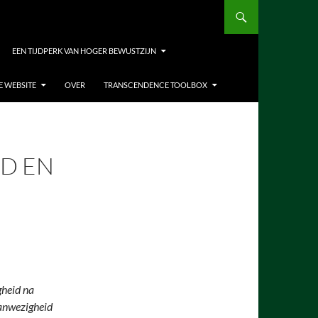
EEN TIJDPERK VAN HOGER BEWUSTZIJN
E WEBSITE
OVER
TRANSCENDENCE TOOLBOX
ID EN
N
gheid na
anwezigheid