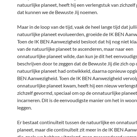
natuurlijke planeet, heeft hij een verlengstuk van zichzel
dat kunnen we de Bewuste Jij noemen.
Maar in de loop van de tijd, vaak de heel lange tijd dat jull
natuurlijke planeet evolueerden, groeide de IK BEN Aanw
Toen de IK BEN Aanwezigheid besloot dat hij nog niet kl
van de natuurlijke planeet te ascenderen, maar naar een
onnatuurlijke planeet wilde, dan kun je dit het eenvoudig
beschrijven door te zeggen dat de Bewuste Jij die zich op 
natuurlijke planeet had ontwikkeld, daarna opnieuw opgin
BEN Aanwezigheid. Toen de IK BEN Aanwezigheid vervol
onnatuurlijke planeet kwam, heeft hij een nieuw verlengs
zichzelf gevormd, speciaal om op de onnatuurlijke planee
incarneren. Dit is de eenvoudigste manier om het in woor
leggen.
Er bestaat continuïteit tussen de natuurlijke en onnatuurl
planeet, maar die continuïteit zit meer in de IK BEN Aan
die, zoals we hebben uitgelegd, geen geascendeerd wezen 