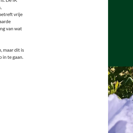
,
etreft vrije
 aarde
ing van wat
, maar dit is
 in te gaan.