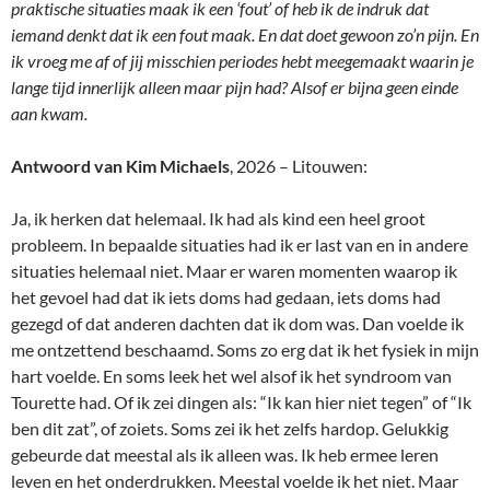
praktische situaties maak ik een ‘fout’ of heb ik de indruk dat
iemand denkt dat ik een fout maak. En dat doet gewoon zo’n pijn. En
ik vroeg me af of jij misschien periodes hebt meegemaakt waarin je
lange tijd innerlijk alleen maar pijn had? Alsof er bijna geen einde
aan kwam.
Antwoord van Kim Michaels
, 2026 – Litouwen:
Ja, ik herken dat helemaal. Ik had als kind een heel groot
probleem. In bepaalde situaties had ik er last van en in andere
situaties helemaal niet. Maar er waren momenten waarop ik
het gevoel had dat ik iets doms had gedaan, iets doms had
gezegd of dat anderen dachten dat ik dom was. Dan voelde ik
me ontzettend beschaamd. Soms zo erg dat ik het fysiek in mijn
hart voelde. En soms leek het wel alsof ik het syndroom van
Tourette had. Of ik zei dingen als: “Ik kan hier niet tegen” of “Ik
ben dit zat”, of zoiets. Soms zei ik het zelfs hardop. Gelukkig
gebeurde dat meestal als ik alleen was. Ik heb ermee leren
leven en het onderdrukken. Meestal voelde ik het niet. Maar