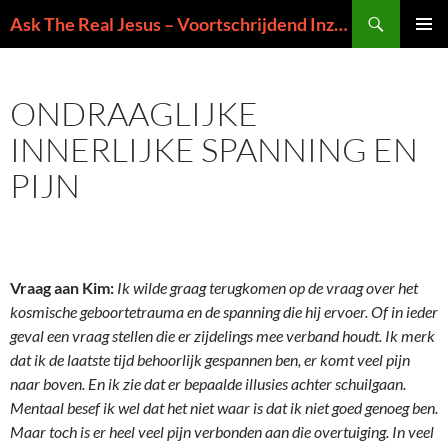
Ga
Zoeken
Ask The Real Jesus – Voortschrijdend Inzicht in de Zin van het Leven
naar
PRIMAI
de
MENU
inhoud
ONDRAAGLIJKE
INNERLIJKE SPANNING EN
PIJN
Vraag aan Kim:
Ik wilde graag terugkomen op de vraag over het
kosmische geboortetrauma en de spanning die hij ervoer. Of in ieder
geval een vraag stellen die er zijdelings mee verband houdt. Ik merk
dat ik de laatste tijd behoorlijk gespannen ben, er komt veel pijn
naar boven. En ik zie dat er bepaalde illusies achter schuilgaan.
Mentaal besef ik wel dat het niet waar is dat ik niet goed genoeg ben.
Maar toch is er heel veel pijn verbonden aan die overtuiging. In veel