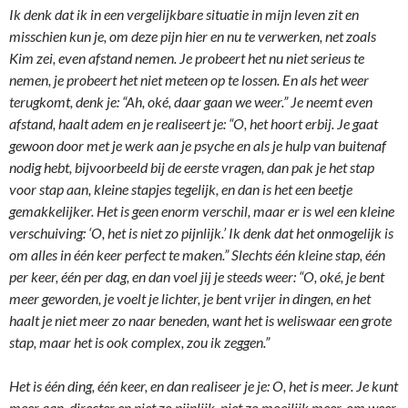
Ik denk dat ik in een vergelijkbare situatie in mijn leven zit en
misschien kun je, om deze pijn hier en nu te verwerken, net zoals
Kim zei, even afstand nemen. Je probeert het nu niet serieus te
nemen, je probeert het niet meteen op te lossen. En als het weer
terugkomt, denk je: “Ah, oké, daar gaan we weer.” Je neemt even
afstand, haalt adem en je realiseert je: “O, het hoort erbij. Je gaat
gewoon door met je werk aan je psyche en als je hulp van buitenaf
nodig hebt, bijvoorbeeld bij de eerste vragen, dan pak je het stap
voor stap aan, kleine stapjes tegelijk, en dan is het een beetje
gemakkelijker. Het is geen enorm verschil, maar er is wel een kleine
verschuiving: ‘O, het is niet zo pijnlijk.’ Ik denk dat het onmogelijk is
om alles in één keer perfect te maken.” Slechts één kleine stap, één
per keer, één per dag, en dan voel jij je steeds weer: “O, oké, je bent
meer geworden, je voelt je lichter, je bent vrijer in dingen, en het
haalt je niet meer zo naar beneden, want het is weliswaar een grote
stap, maar het is ook complex, zou ik zeggen.”
Het is één ding, één keer, en dan realiseer je je: O, het is meer. Je kunt
meer aan, directer en niet zo pijnlijk, niet zo moeilijk meer, om weer