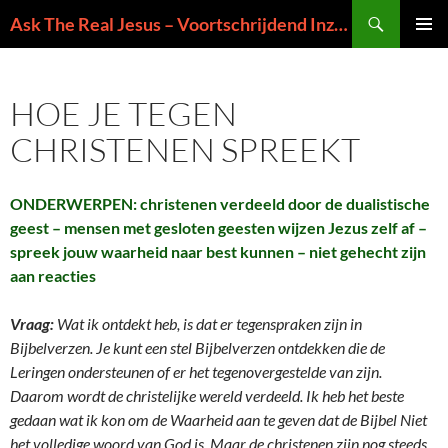
Ga
Zoeken
Ask The Real Jesus – Voortschrijdend Inzicht in de Zin van het Leven
naar
PRIMAI
de
MENU
inhoud
HOE JE TEGEN
CHRISTENEN SPREEKT
ONDERWERPEN: christenen verdeeld door de dualistische
geest – mensen met gesloten geesten wijzen Jezus zelf af –
spreek jouw waarheid naar best kunnen – niet gehecht zijn
aan reacties
Vraag:
Wat ik ontdekt heb, is dat er tegenspraken zijn in
Bijbelverzen. Je kunt een stel Bijbelverzen ontdekken die de
Leringen ondersteunen of er het tegenovergestelde van zijn.
Daarom wordt de christelijke wereld verdeeld. Ik heb het beste
gedaan wat ik kon om de Waarheid aan te geven dat de Bijbel Niet
het volledige woord van God is. Maar de christenen zijn nog steeds