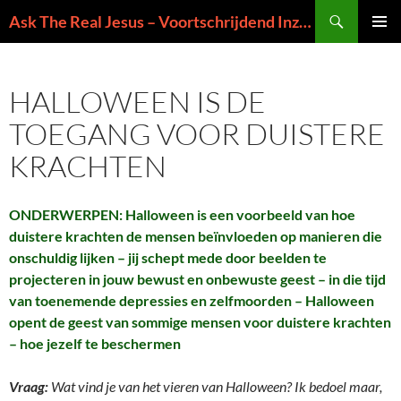
Ga
Zoeken
Ask The Real Jesus – Voortschrijdend Inzicht in de Zin van het Leven
naar
PRIMAI
de
MENU
inhoud
HALLOWEEN IS DE
TOEGANG VOOR DUISTERE
KRACHTEN
ONDERWERPEN: Halloween is een voorbeeld van hoe
duistere krachten de mensen beïnvloeden op manieren die
onschuldig lijken – jij schept mede door beelden te
projecteren in jouw bewust en onbewuste geest – in die tijd
van toenemende depressies en zelfmoorden – Halloween
opent de geest van sommige mensen voor duistere krachten
– hoe jezelf te beschermen
Vraag:
Wat vind je van het vieren van Halloween? Ik bedoel maar,