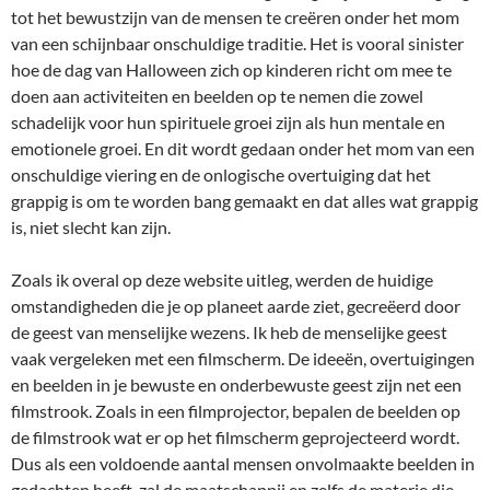
tot het bewustzijn van de mensen te creëren onder het mom
van een schijnbaar onschuldige traditie. Het is vooral sinister
hoe de dag van Halloween zich op kinderen richt om mee te
doen aan activiteiten en beelden op te nemen die zowel
schadelijk voor hun spirituele groei zijn als hun mentale en
emotionele groei. En dit wordt gedaan onder het mom van een
onschuldige viering en de onlogische overtuiging dat het
grappig is om te worden bang gemaakt en dat alles wat grappig
is, niet slecht kan zijn.
Zoals ik overal op deze website uitleg, werden de huidige
omstandigheden die je op planeet aarde ziet, gecreëerd door
de geest van menselijke wezens. Ik heb de menselijke geest
vaak vergeleken met een filmscherm. De ideeën, overtuigingen
en beelden in je bewuste en onderbewuste geest zijn net een
filmstrook. Zoals in een filmprojector, bepalen de beelden op
de filmstrook wat er op het filmscherm geprojecteerd wordt.
Dus als een voldoende aantal mensen onvolmaakte beelden in
gedachten heeft, zal de maatschappij en zelfs de materie die