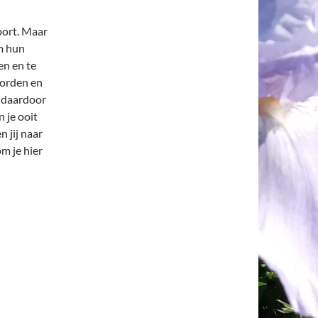
hoort. Maar
om hun
en en te
worden en
n daardoor
 je ooit
 jij naar
m je hier