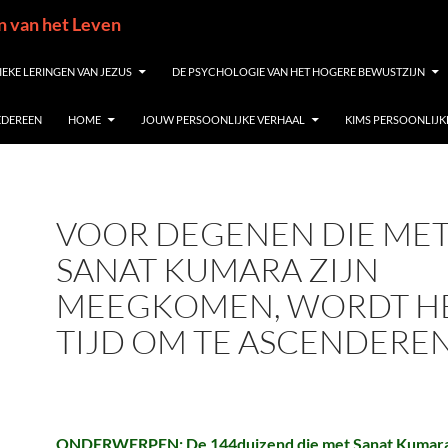
in van het Leven
IEKE LERINGEN VAN JEZUS
DE PSYCHOLOGIE VAN HET HOGERE BEWUSTZIJN
IEDEREEN
HOME
JOUW PERSOONLIJKE VERHAAL
KIMS PERSOONLIJK
VOOR DEGENEN DIE ME
SANAT KUMARA ZIJN
MEEGKOMEN, WORDT H
TIJD OM TE ASCENDERE
ONDERWERPEN: De 144duizend die met Sanat Kumara 