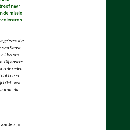
treef naar
n de missie
accelereren
a gelezen die
er van Sanat
le klus om
n. Bij andere
kon de reden
 dat ik een
eblieft wat
 waarom dat
aarde zijn