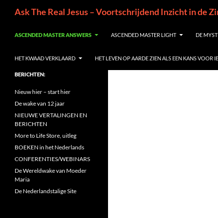
Ga
Zoeken
Ask The Real Jesus – Voortschrijdend Inzicht in de Z
naar
de
ASCENDED MASTER ANSWERS
ASCENDED MASTER LIGHT
DE MYST
inhoud
HET KWAAD VERKLAARD
HET LEVEN OP AARDE ZIEN ALS EEN KANS VOOR 
BERICHTEN:
Nieuw hier – start hier
De wake van 12 jaar
NIEUWE VERTALINGEN EN
BERICHTEN
More to Life Store, uitleg
BOEKEN in het Nederlands
CONFERENTIES/WEBINARS
De Wereldwake van Moeder
Maria
De Nederlandstalige Site