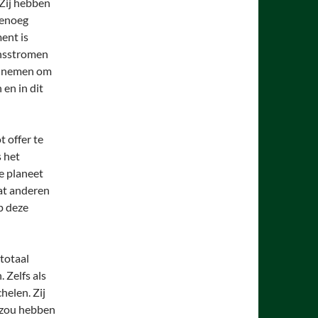
 Zij hebben
genoeg
ent is
ensstromen
it nemen om
 en in dit
 offer te
s het
 planeet
at anderen
p deze
totaal
 Zelfs als
helen. Zij
t zou hebben