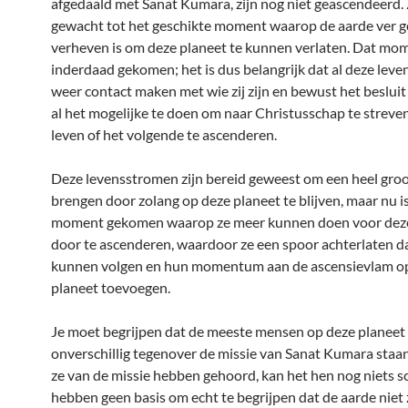
afgedaald met Sanat Kumara, zijn nog niet geascendeerd.
gewacht tot het geschikte moment waarop de aarde ver 
verheven is om deze planeet te kunnen verlaten. Dat mom
inderdaad gekomen; het is dus belangrijk dat al deze lev
weer contact maken met wie zij zijn en bewust het beslu
al het mogelijke te doen om naar Christusschap te streven
leven of het volgende te ascenderen.
Deze levensstromen zijn bereid geweest om een heel groot
brengen door zolang op deze planeet te blijven, maar nu i
moment gekomen waarop ze meer kunnen doen voor deze
door te ascenderen, waardoor ze een spoor achterlaten d
kunnen volgen en hun momentum aan de ascensievlam o
planeet toevoegen.
Je moet begrijpen dat de meeste mensen op deze planeet 
onverschillig tegenover de missie van Sanat Kumara staan.
ze van de missie hebben gehoord, kan het hen nog niets sc
hebben geen basis om echt te begrijpen dat de aarde nie