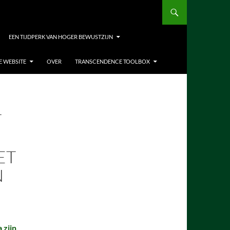
EEN TIJDPERK VAN HOGER BEWUSTZIJN
E WEBSITE
OVER
TRANSCENDENCE TOOLBOX
T
ET
N
zijn