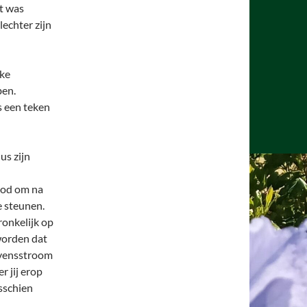
t was
lechter zijn
rke
ben.
s een teken
us zijn
ood om na
e steunen.
ronkelijk op
worden dat
levensstroom
r jij erop
sschien