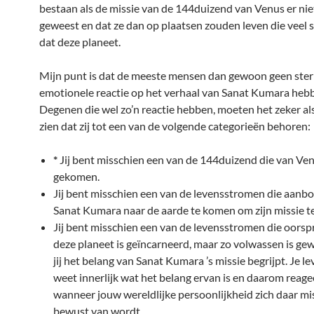
bestaan als de missie van de 144duizend van Venus er nie
geweest en dat ze dan op plaatsen zouden leven die veel s
dat deze planeet.
Mijn punt is dat de meeste mensen dan gewoon geen ste
emotionele reactie op het verhaal van Sanat Kumara heb
Degenen die wel zo’n reactie hebben, moeten het zeker al
zien dat zij tot een van de volgende categorieën behoren:
*
Jij bent misschien een van de 144duizend die van Ven
gekomen.
Jij bent misschien een van de levensstromen die aanb
Sanat Kumara naar de aarde te komen om zijn missie t
Jij bent misschien een van de levensstromen die oorsp
deze planeet is geïncarneerd, maar zo volwassen is ge
jij het belang van Sanat Kumara ’s missie begrijpt. Je 
weet innerlijk wat het belang ervan is en daarom reagee
wanneer jouw wereldlijke persoonlijkheid zich daar mi
bewust van wordt.