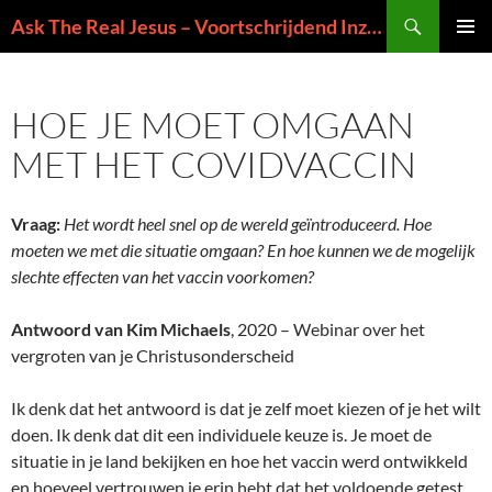
Ga
Zoeken
Ask The Real Jesus – Voortschrijdend Inzicht in de Zin van het Leven
naar
PRIMAI
de
MENU
inhoud
HOE JE MOET OMGAAN
MET HET COVIDVACCIN
Vraag:
Het wordt heel snel op de wereld geïntroduceerd. Hoe
moeten we met die situatie omgaan? En hoe kunnen we de mogelijk
slechte effecten van het vaccin voorkomen?
Antwoord van Kim Michaels
, 2020 – Webinar over het
vergroten van je Christusonderscheid
Ik denk dat het antwoord is dat je zelf moet kiezen of je het wilt
doen. Ik denk dat dit een individuele keuze is. Je moet de
situatie in je land bekijken en hoe het vaccin werd ontwikkeld
en hoeveel vertrouwen je erin hebt dat het voldoende getest