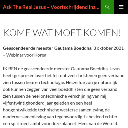
Ga
Zoeken
Ask The Real Jesus – Voortschrijdend Inzicht in de Zin van het Leven
naar
PRIMAI
de
MENU
inhoud
KOME WAT MOET KOMEN!
Geascendeerde meester Gautama Boeddha,
3 oktober 2021
– Webinar voor Korea
IK BEN de geascendeerde meester Gautama Boeddha. Jezus
heeft gesproken over het feit dat veel christenen geen verband
zien tussen hem en technologie. Hetzelfde zou je natuurlijk
ook kunnen zeggen van veel boeddhisten die geen verband
zien tussen de heel ontechnische verschijning van mij
vijfentwintighonderd jaar geleden en een heel
hoogontwikkelde technische westerse samenleving, de
moderne samenleving van tegenwoordig. Ik bekleed echter
een spiritueel ambt voor deze planeet: Heer van de Wereld.