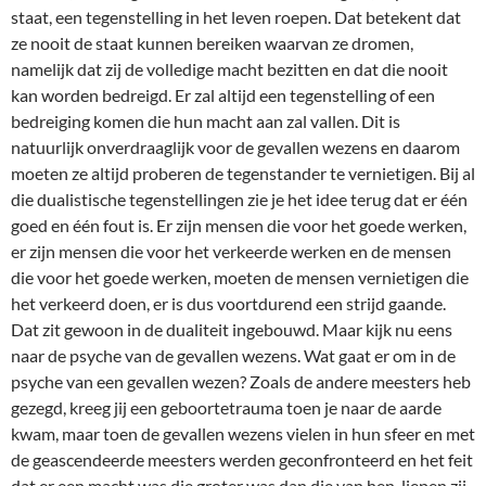
staat, een tegenstelling in het leven roepen. Dat betekent dat
ze nooit de staat kunnen bereiken waarvan ze dromen,
namelijk dat zij de volledige macht bezitten en dat die nooit
kan worden bedreigd. Er zal altijd een tegenstelling of een
bedreiging komen die hun macht aan zal vallen. Dit is
natuurlijk onverdraaglijk voor de gevallen wezens en daarom
moeten ze altijd proberen de tegenstander te vernietigen. Bij al
die dualistische tegenstellingen zie je het idee terug dat er één
goed en één fout is. Er zijn mensen die voor het goede werken,
er zijn mensen die voor het verkeerde werken en de mensen
die voor het goede werken, moeten de mensen vernietigen die
het verkeerd doen, er is dus voortdurend een strijd gaande.
Dat zit gewoon in de dualiteit ingebouwd. Maar kijk nu eens
naar de psyche van de gevallen wezens. Wat gaat er om in de
psyche van een gevallen wezen? Zoals de andere meesters heb
gezegd, kreeg jij een geboortetrauma toen je naar de aarde
kwam, maar toen de gevallen wezens vielen in hun sfeer en met
de geascendeerde meesters werden geconfronteerd en het feit
dat er een macht was die groter was dan die van hen, liepen zij