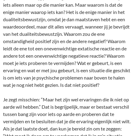
iets alleen maar op die manier kan. Maar waarom is dat de
enige manier waarop iets kan? Het is de enige manier in het
dualiteitsbewustzijn, omdat je dan maatstaven hebt en een
waardeoordeel, maar dit alles vervaagt, wanneer jij je bevrijdt
van het dualiteitsbewustzijn. Waarom zou de ene
omstandigheid positief zijn en de andere negatief? Waarom
leidt de ene tot een onevenwichtige extatische reactie en de
andere tot een onevenwichtige negatieve reactie? Waarom
moet je iets proberen te vermijden? Wat er gebeurt, is een
ervaring en wat er met jou gebeurt, is een situatie die geschikt
is om iets van je psychische problemen naar boven te halen
wat je nog niet hebt gezien. Is dat niet positief?
Je zegt misschien: “Maar het zijn wel ervaringen die ik niet op
aarde wil hebben.” Dat is begrijpelijk, maar er bestaat verschil
tussen bang zijn voor iets op aarde en proberen dat te
vermijden en te besluiten dat je die ervaring eigenlijk niet wilt.
Als je dat laatste doet, dan kun je bereid zin om te zeggen:
“Wat moet ik doen om te voorkomen dat ik in zo’n situatie