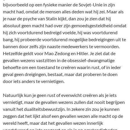
bijvoorbeeld op een fysieke manier de Sovjet-Unie in zijn
macht had, omdat de mensen alles deden wat hij zei. Maar als
je naar de psyche van Stalin kijkt, dan zou je zien dat hij
absoluut geen macht had over zijn gemoedsgesteldheid omdat
hij zich voortdurend bedreigd voelde, hij was voortdurend
bang, hij probeerde voortdurend mogelijke bedreigingen uit te
bannen door zelfs zijn naaste medewerkers te vermoorden.
Hetzelfde geldt voor Mao Zedong en Hitler. Je ziet dat de
gevallen wezens vastzitten in de obsessief-dwangmatige
behoefte om een toestand te creëren waarin rust, of in ieder
geval geen dreigingen, bestaat, maar dat proberen te doen
door iets anders te vernietigen.
Natuurlijk kun je geen rust of evenwicht creëren als je iets
vernietigt, maar de gevallen wezens zullen dat nooit begrijpen
vanuit het dualiteitsbewustzijn. In zekere zin zou je kunnen
zeggen dat het lijkt alsof een gevallen wezen alle macht op de
wereld heeft, maar dat het gevallen wezen innerlijk
voortdurend op iets reageert en als je op omstandigheden