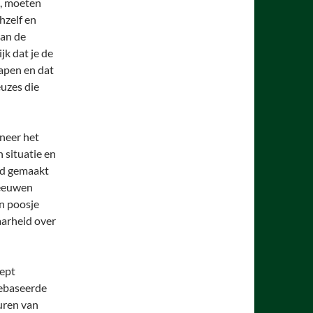
n, moeten
hzelf en
van de
k dat je de
apen en dat
euzes die
neer het
 situatie en
ad gemaakt
 eeuwen
en poosje
aarheid over
cept
gebaseerde
uren van