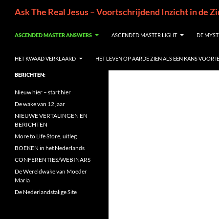
Ga
Zoeken
Ask The Real Jesus – Voortschrijdend Inzicht in de Z
naar
de
ASCENDED MASTER ANSWERS
ASCENDED MASTER LIGHT
DE MYST
inhoud
HET KWAAD VERKLAARD
HET LEVEN OP AARDE ZIEN ALS EEN KANS VOOR 
BERICHTEN:
Nieuw hier – start hier
De wake van 12 jaar
NIEUWE VERTALINGEN EN
BERICHTEN
More to Life Store, uitleg
BOEKEN in het Nederlands
CONFERENTIES/WEBINARS
De Wereldwake van Moeder
Maria
De Nederlandstalige Site