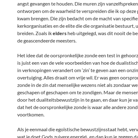
angst gevangen te houden. Die muren zijn vanzelfspreken
ontworpen om de waarheid te verspreiden die ik op deze 
kwam brengen. Die zijn bedacht om de macht van specifi
kerkorganisaties en de elite die die organisatie bestuurt, u
breiden. Zoals ik
elders
heb uitgelegd, was dit nooit de b
de geascendeerde meesters.
Het idee dat de oorspronkelijke zonde een test in gehoor
is juist een van de vele voorbeelden van hoe de dualistisc
in verknopingen verandert om ‘zin’ te geven aan een onzi
overtuiging. Alles draait om vrije wil. Er was geen oorspro
zonde in de zin dat menselijke wezens niet als zondaar w
geschapen of geschapen om te zondigen. Maar de mense
door het dualiteitsbewustzijn in te gaan, en daar kun je v
dat het de oorspronkelijke zonde is waar alle andere zond
voortkomen.
Als je eenmaal die egoïstische bewustzijnsstaat hebt, ver
wat je doet Gods zuivere energie\, en dan kun je zeggen d