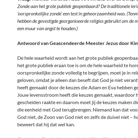
Zonde aan het grote publiek geopenbaard? De traditionele lerin
‘oorspronkelijke zonde’ een test in gehoorzaamheid was. (Tenm
hebben de gevestigde georganiseerde religies gebruikt om de 
een muur van angst te houden.)
Antwoord van Geascendeerde Meester Jezus door Kim
De hele waarheid wordt aan het grote publiek geopenba
het grote publiek eraan toe is om de hele waarheid te ho
oorspronkelijke zonde volledig te begrijpen, moet je in re
geloven, omdat je alleen dan beseft dat God je niet veran
heeft gemaakt door de keuzes die Adam en Eva hebben g
Jouw levensstroom heeft die keuzes gemaakt, waardoor h
gescheiden raakte en daarom moet jij de keuzes maken die
die eenheid met God terugbrengen. Niemand kan dat voor
God niet, de Zoon van God niet en zelfs de duivel niet – h
beweert dat hij dat wel kan.