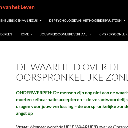
in van het Leven
IEKE LERINGEN VAN JEZUS
DE PSYCHOLOGIE VAN HET HOGERE BEWUSTZIJN
IEDEREEN
HOME
JOUW PERSOONLIJKE VERHAAL
KIMS PERSOONLIJK
DE WAARHEID OVER DE
OORSPRONKELIJKE ZON
ONDERWERPEN: De mensen zijn nog niet aan de waarh
moeten reïncarnatie accepteren – de verantwoordelij
dragen voor jouw verlossing – de oorspronkelijke zo
angst op
Vraag:
Wanneer wordt de HELE WAARHEID over de Oorspro