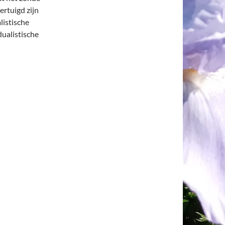
ertuigd zijn
listische
dualistische