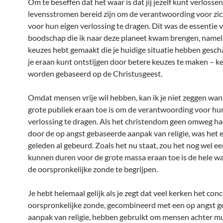
Om te beseffen dat het waar is dat jij jezelf kunt verlosse
levensstromen bereid zijn om de verantwoording voor zic
voor hun eigen verlossing te dragen. Dit was de essentie 
boodschap die ik naar deze planeet kwam brengen, namelij
keuzes hebt gemaakt die je huidige situatie hebben gesch
je eraan kunt ontstijgen door betere keuzes te maken – k
worden gebaseerd op de Christusgeest.
Omdat mensen vrije wil hebben, kan ik je niet zeggen wan
grote publiek eraan toe is om de verantwoording voor hun
verlossing te dragen. Als het christendom geen omweg h
door de op angst gebaseerde aanpak van religie, was het
geleden al gebeurd. Zoals het nu staat, zou het nog wel e
kunnen duren voor de grote massa eraan toe is de hele w
de oorspronkelijke zonde te begrijpen.
Je hebt helemaal gelijk als je zegt dat veel kerken het con
oorspronkelijke zonde, gecombineerd met een op angst 
aanpak van religie, hebben gebruikt om mensen achter m