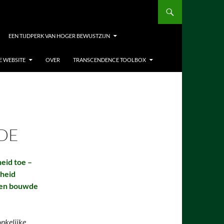
EEN TIJDPERK VAN HOGER BEWUSTZIJN
E WEBSITE
OVER
TRANSCENDENCE TOOLBOX
DE
eid toe –
kheid
nden bouwde
nkelijke