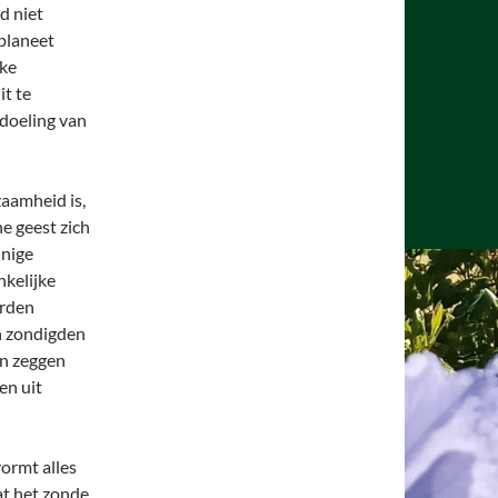
d niet
planeet
eke
it te
edoeling van
zaamheid is,
he geest zich
nnige
nkelijke
erden
n zondigden
an zeggen
en uit
vormt alles
at het zonde