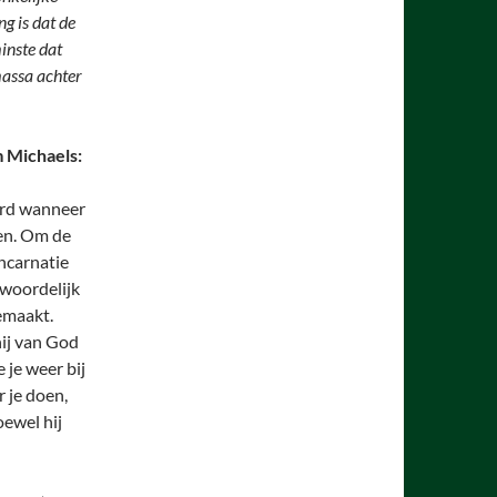
g is dat de
inste dat
massa achter
 Michaels:
ard wanneer
ren. Om de
ïncarnatie
twoordelijk
emaakt.
ij van God
 je weer bij
 je doen,
oewel hij