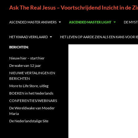
Ga
Zoeken
Ask The Real Jesus – Voortschrijdend Inzicht in de Z
naar
de
ASCENDED MASTER ANSWERS
ASCENDED MASTER LIGHT
DE MYST
inhoud
HET KWAAD VERKLAARD
HET LEVEN OP AARDE ZIEN ALS EEN KANS VOOR 
BERICHTEN:
Nieuw hier – start hier
De wake van 12 jaar
NIEUWE VERTALINGEN EN
BERICHTEN
More to Life Store, uitleg
BOEKEN in het Nederlands
CONFERENTIES/WEBINARS
De Wereldwake van Moeder
Maria
De Nederlandstalige Site