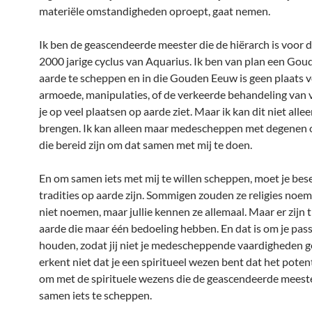
materiële omstandigheden oproept, gaat nemen.
Ik ben de geascendeerde meester die de hiërarch is voor
2000 jarige cyclus van Aquarius. Ik ben van plan een Go
aarde te scheppen en in die Gouden Eeuw is geen plaats v
armoede, manipulaties, of de verkeerde behandeling van 
je op veel plaatsen op aarde ziet. Maar ik kan dit niet alle
brengen. Ik kan alleen maar medescheppen met degenen o
die bereid zijn om dat samen met mij te doen.
En om samen iets met mij te willen scheppen, moet je bese
tradities op aarde zijn. Sommigen zouden ze religies noeme
niet noemen, maar jullie kennen ze allemaal. Maar er zijn t
aarde die maar één bedoeling hebben. En dat is om je pass
houden, zodat jij niet je medescheppende vaardigheden ge
erkent niet dat je een spiritueel wezen bent dat het poten
om met de spirituele wezens die de geascendeerde meester
samen iets te scheppen.