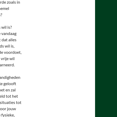
de zoals in
 hemel
n?
wil is?
e vandaag
 dat alles
s wil is,
de voordoet,
vrije wil
carneerd.
tandigheden
je gelooft
et en zal
eld tot het
situaties tot
voor jouw
 fysieke,