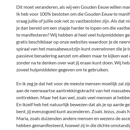
Dit moet veranderen, als wij een Gouden Eeuw willen man
Ik heb voor 100% besloten om die Gouden Eeuw te manife
vraag jullie of jullie ook net zo vastbesloten zijn. Als dat ni
je dan bereid om een stapje harder te lopen om die vastb
te manifesteren? Wij hebben al heel veel hulpmiddelen g
gratis beschikbaar op onze websites waardoor je de neer
spiraal van het massabewustzijn kunt overwinnen die je t
passieve benadering aanzet om alleen maar te kijken wat 
zonder na te denken over wat jij eraan kunt doen. Wij heb
zoveel hulpmiddelen gegeven om te gebruiken.
En ik zeg je dat het voor de meeste mensen moeilijk zal zi
aan de neerwaartse aantrekkingskracht van het massabew
onttrekken. Maar het kan wel, zoals veel mensen al hebb
En ikzelf heb het natuurlijk bewezen dat als je op aarde g
bent, jij evenzogoed kunt ascenderen. Zoals Jezus, zoals
Maria, zoals duizenden andere mensen en wezens de asce
hebben gemanifesteerd, hoewel zij in die dichte omstand