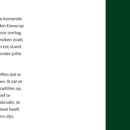
 de komende
uden Eeuw op
oor oorlog,
volken zoals
en tot stand
nder jullie
ffen dat er
n. Ik zal ze
radities op
ief te
bruikt. Je
tieel heeft
s zijn,