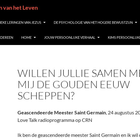
in van het Leven
IEKE LERINGEN VAN JEZUS
DE PSYCHOLOGIE VAN HET HOGERE BEWUSTZIJN
IEDEREEN
HOME
JOUW PERSOONLIJKE VERHAAL
KIMS PERSOONLIJK
WILLEN JULLIE SAMEN M
MIJ DE GOUDEN EEUW
SCHEPPEN?
Geascendeerde Meester Saint Germain
, 24 augustus 2
Love Talk radioprogramma op CRN
Ik ben de geascendeerde meester Saint Germain en ik wil 