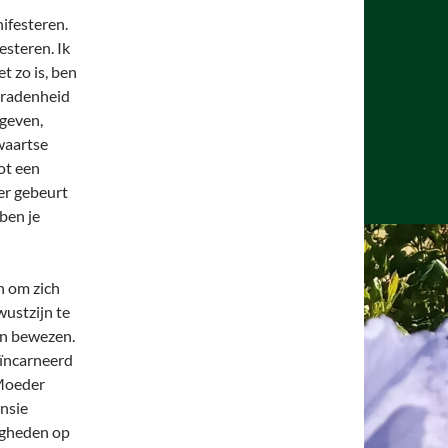
ifesteren.
steren. Ik
et zo is, ben
eradenheid
egeven,
waartse
ot een
er gebeurt
ben je
jn om zich
ustzijn te
en bewezen.
eïncarneerd
 Moeder
nsie
igheden op