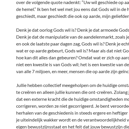
over de volgende quote nadenkt: “Uw wil geschiede op aar
de hemel.” Ik ben het wel met jou eens dat Gods wil in de
geschiedt, maar geschiedt die ook op aarde, mijn geliefde
Denk je dat oorlog Gods wil is? Denk je dat armoede Gods 
Denk je dat de manipulatie van de aandelenmarkt, zoals j
en ook de laatste paar dagen zag, Gods wil is? Denk je echt
wat er op aarde gebeurt, Gods wil is? Maar als dat niet God
hoe kan dit alles dan gebeuren? Omdat wat er zich op aar
niet een kwestie is van Gods wil; het is een kwestie van de 
van alle 7 miljoen, en meer, mensen die op aarde zijn geïn
Jullie hebben collectief meegeholpen om de huidige oms
te creëren en alleen jullie kunnen die ont-creëren. Zolang 
dat een externe kracht die de huidige omstandigheden mo
corrigeren, worden ze niet gecorrigeerd. Je bent veroorde
herhalen van de geschiedenis in steeds ergere en heftiger 
je uiteindelijk wakker wordt en de verantwoordelijkheid 
eigen bewustzijnsstaat en het feit dat jouw bewustzijn die