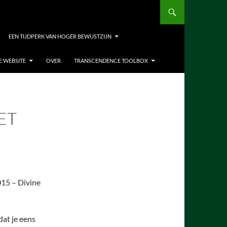
EEN TIJDPERK VAN HOGER BEWUSTZIJN
E WEBSITE
OVER
TRANSCENDENCE TOOLBOX
ET
015 – Divine
dat je eens