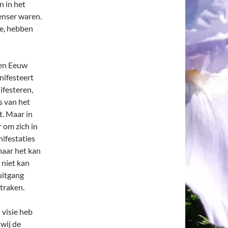
n in het
enser waren.
de, hebben
den Eeuw
nifesteert
ifesteren,
s van het
. Maar in
 om zich in
nifestaties
 maar het kan
 niet kan
uitgang
jtraken.
 visie heb
 wij de