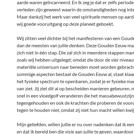
aarde waren geïncarneerd. En ik zeg je dat er zelfs periode
verleden zijn geweest waarin de omstandigheden nog int
Maar dankzij het werk van veel spirituele mensen op aar
wij goede vooruitgang op deze planeet geboekt.
Wij zitten veel dichter bij het manifesteren van een Gou
dan de meesten van jullie denken. Deze Gouden Eeuw ma
zich niet in één stap. Die zal zich in meerdere stappen man
zoals wij hebben uitgelegd; omdat die door de vier niveau
materiële universum naar beneden moet worden gebracht
sommige aspecten bestaat de Gouden Eeuw al, staat klaar
het fysieke spectrum te openbaren, zodat je er fysieke ma
van ziet. Jij ziet dit al op bescheiden manieren gebeuren,
snel in een vloedgolf veranderen die het massabewustzijn
tegengehouden en ook de krachten die proberen de voor
tegen te houden niet, omdat zij niet hun macht willen kwi
Mijn geliefden, willen jullie er nu over nadenken dat ik een
en dat ik bereid ben die visie aan jullie te geven, waardoor