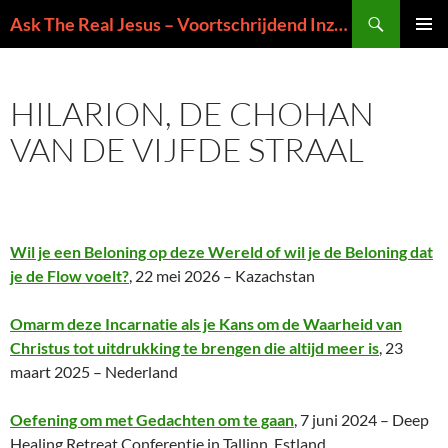
Ga
Zoeken
Ask The Real Jesus – Voortschrijdend Inzicht in de Zin van het Leven
naar
PRIMAI
de
MENU
inhoud
HILARION, DE CHOHAN
VAN DE VIJFDE STRAAL
Wil je een Beloning op deze Wereld of wil je de Beloning dat
je de Flow voelt?
, 22 mei 2026 – Kazachstan
Omarm deze Incarnatie als je Kans om de Waarheid van
Christus tot uitdrukking te brengen die altijd meer is
, 23
maart 2025 – Nederland
Oefening om met Gedachten om te gaan
, 7 juni 2024 – Deep
Healing Retreat Conferentie in Tallinn, Estland