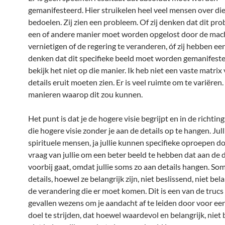
gemanifesteerd. Hier struikelen heel veel mensen over di
bedoelen. Zij zien een probleem. Of zij denken dat dit pr
een of andere manier moet worden opgelost door de mach
vernietigen of de regering te veranderen, óf zij hebben ee
denken dat dit specifieke beeld moet worden gemanifeste
bekijk het niet op die manier. Ik heb niet een vaste matrix
details eruit moeten zien. Er is veel ruimte om te variëren. 
manieren waarop dit zou kunnen.
Het punt is dat je de hogere visie begrijpt en in de richtin
die hogere visie zonder je aan de details op te hangen. Jull
spirituele mensen, ja jullie kunnen specifieke oproepen do
vraag van jullie om een beter beeld te hebben dat aan de d
voorbij gaat, omdat jullie soms zo aan details hangen. Som
details, hoewel ze belangrijk zijn, niet beslissend, niet bel
de verandering die er moet komen. Dit is een van de trucs
gevallen wezens om je aandacht af te leiden door voor een
doel te strijden, dat hoewel waardevol en belangrijk, niet 