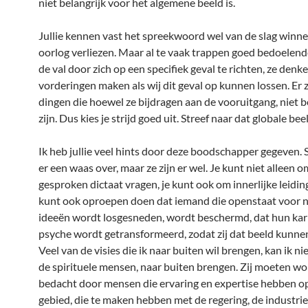
niet belangrijk voor het algemene beeld is.
Jullie kennen vast het spreekwoord wel van de slag winn
oorlog verliezen. Maar al te vaak trappen goed bedoelen
de val door zich op een specifiek geval te richten, ze denke
vorderingen maken als wij dit geval op kunnen lossen. Er z
dingen die hoewel ze bijdragen aan de vooruitgang, niet b
zijn. Dus kies je strijd goed uit. Streef naar dat globale bee
Ik heb jullie veel hints door deze boodschapper gegeven.
er een waas over, maar ze zijn er wel. Je kunt niet alleen 
gesproken dictaat vragen, je kunt ook om innerlijke leidin
kunt ook oproepen doen dat iemand die openstaat voor 
ideeën wordt losgesneden, wordt beschermd, dat hun ka
psyche wordt getransformeerd, zodat zij dat beeld kunnen
Veel van de visies die ik naar buiten wil brengen, kan ik niet
de spirituele mensen, naar buiten brengen. Zij moeten w
bedacht door mensen die ervaring en expertise hebben op
gebied, die te maken hebben met de regering, de industrie