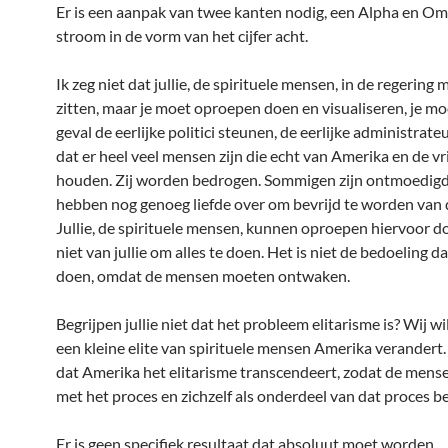
Er is een aanpak van twee kanten nodig, een Alpha en Om
stroom in de vorm van het cijfer acht.
Ik zeg niet dat jullie, de spirituele mensen, in de regering
zitten, maar je moet oproepen doen en visualiseren, je moe
geval de eerlijke politici steunen, de eerlijke administrateur
dat er heel veel mensen zijn die echt van Amerika en de vr
houden. Zij worden bedrogen. Sommigen zijn ontmoedigd.
hebben nog genoeg liefde over om bevrijd te worden van de
Jullie, de spirituele mensen, kunnen oproepen hiervoor do
niet van jullie om alles te doen. Het is niet de bedoeling dat
doen, omdat de mensen moeten ontwaken.
Begrijpen jullie niet dat het probleem elitarisme is? Wij wi
een kleine elite van spirituele mensen Amerika verandert
dat Amerika het elitarisme transcendeert, zodat de men
met het proces en zichzelf als onderdeel van dat proces 
Er is geen specifiek resultaat dat absoluut moet worden