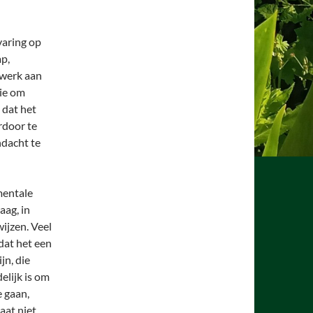
varing op
p,
 werk aan
lie om
t dat het
rdoor te
ndacht te
mentale
aag, in
ijzen. Veel
dat het een
jn, die
elijk is om
e gaan,
aat niet