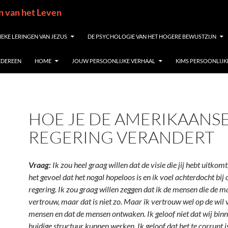
in van het Leven
IEKE LERINGEN VAN JEZUS
DE PSYCHOLOGIE VAN HET HOGERE BEWUSTZIJN
IEDEREEN
HOME
JOUW PERSOONLIJKE VERHAAL
KIMS PERSOONLIJK
HOE JE DE AMERIKAANS
REGERING VERANDERT
Vraag:
Ik zou heel graag willen dat de visie die jij hebt uitkom
het gevoel dat het nogal hopeloos is en ik voel achterdocht bij
regering. Ik zou graag willen zeggen dat ik de mensen die de 
vertrouw, maar dat is niet zo. Maar ik vertrouw wel op de wil 
mensen en dat de mensen ontwaken. Ik geloof niet dat wij bin
huidige structuur kunnen werken. Ik geloof dat het te corrupt is