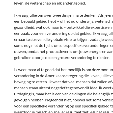
leven, de wetenschap en elk ander gebied.
Ik vraag jullie om over twee dingen na te denken. Als je er
een bepaald gebied hebt – of het nu onderwijs, wetenscha
gezondheid, wat ook maar is – ontwikkel die expertise en
een zaak, voor een verandering op dat gebied. Ik vraag jul
ernaar te streven die globale visie te krijgen, zodat je wee
soms nog niet de tijd is om die specifieke veranderingen e
duwen, omdat het productiever is om jouw energie en aa
gebruiken door je op een grotere verandering te richten.
Ik weet maar al te goed dat het moeilijk is om deze monu
verandering in de Amerikaanse regering die ik van jullie vr
beweging te zetten. Ik weet dat veel mensen dat zullen afw
mensen staan uiterst negatief tegenover dit idee. Ik weet 
uitdaging is, maar het is een van de dingen die belangrijk zi
gevolgen hebben. Negeer dit niet, hoewel het soms verleid
voor een specifieke verandering op een specifiek gebied t
waardoor je misschien sneller resultaat ziet. Als het result