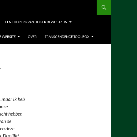
EEN TIJDPERK VAN HOGER BEWUSTZIJN
E WEBSITE
OVER
TRANSCENDENCE TOOLBOX
E
t, maar ik heb
 onze
macht hebben
van de
nen deze
. Dus lijkt