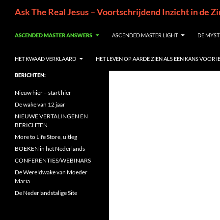
Ga
Zoeken
Ask The Real Jesus – Voortschrijdend Inzicht in de Z
naar
de
ASCENDED MASTER ANSWERS
ASCENDED MASTER LIGHT
DE MYST
inhoud
HET KWAAD VERKLAARD
HET LEVEN OP AARDE ZIEN ALS EEN KANS VOOR 
BERICHTEN:
Nieuw hier – start hier
De wake van 12 jaar
NIEUWE VERTALINGEN EN
BERICHTEN
More to Life Store, uitleg
BOEKEN in het Nederlands
CONFERENTIES/WEBINARS
De Wereldwake van Moeder
Maria
De Nederlandstalige Site