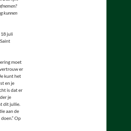
 afnemen?
ng kunnen
, 18 juli
 Saint
egering moet
 vertrouw er
Je kunt het
st en je
ht is dat er
der je
dit jullie.
 die aan de
n doen.” Op