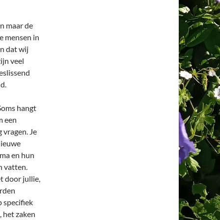
en maar de
de mensen in
n dat wij
ijn veel
eslissend
ld.
 Soms hangt
om een
g vragen. Je
nieuwe
rma en hun
 vatten.
 door jullie,
orden
 specifiek
, het zaken