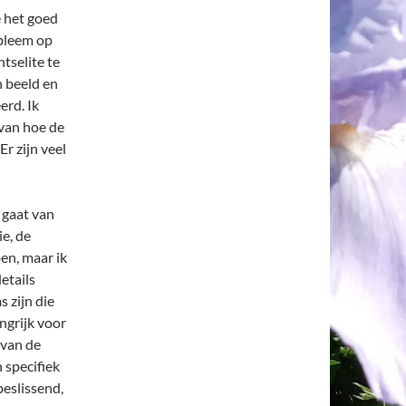
e het goed
obleem op
tselite te
n beeld en
erd. Ik
 van hoe de
Er zijn veel
g gaat van
ie, de
en, maar ik
etails
s zijn die
angrijk voor
 van de
 specifiek
beslissend,