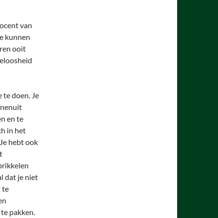
rocent van
Hoe kunnen
ren ooit
peloosheid
 te doen. Je
nnenuit
n en te
h in het
Je hebt ook
t
prikkelen
 dat je niet
 te
en
 te pakken.