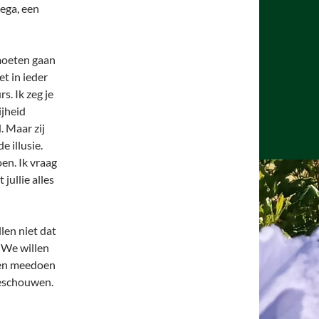
ega, een
 moeten gaan
t in ieder
s. Ik zeg je
ijheid
 Maar zij
 illusie.
en. Ik vraag
 jullie alles
llen niet dat
. We willen
sen meedoen
beschouwen.