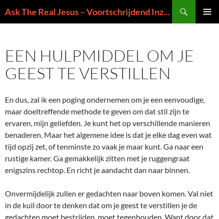
Ga
Zoeken
Ask The Real Jesus – Voortschrijdend Inzicht in de Zin van het Leven
naar
PRIMAI
de
MENU
inhoud
EEN HULPMIDDEL OM JE
GEEST TE VERSTILLEN
En dus, zal ik een poging ondernemen om je een eenvoudige,
maar doeltreffende methode te geven om dat stil zijn te
ervaren, mijn geliefden. Je kunt het op verschillende manieren
benaderen. Maar het algemene idee is dat je elke dag even wat
tijd opzij zet, of tenminste zo vaak je maar kunt. Ga naar een
rustige kamer. Ga gemakkelijk zitten met je ruggengraat
enigszins rechtop. En richt je aandacht dan naar binnen.
Onvermijdelijk zullen er gedachten naar boven komen. Val niet
in de kuil door te denken dat om je geest te verstillen je de
gedachten moet bestrijden, moet tegenhouden. Want door dat