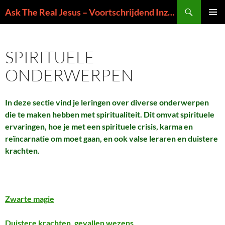
Ga
Zoeken
Ask The Real Jesus – Voortschrijdend Inzicht in de Zin van het Leven
naar
PRIMAI
de
MENU
inhoud
SPIRITUELE
ONDERWERPEN
In deze sectie vind je leringen over diverse onderwerpen
die te maken hebben met spiritualiteit. Dit omvat spirituele
ervaringen, hoe je met een spirituele crisis, karma en
reïncarnatie om moet gaan, en ook valse leraren en duistere
krachten.
Zwarte magie
Duistere krachten, gevallen wezens