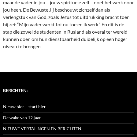
maar de vader in jou – jouw spirituele zelf – doet het werk door
jou heen. De Bewuste Jij beschouwt zichzelf dan als
verlengstuk van God, zoals Jezus tot uitdrukking bracht toen
hij zei: “Mijn vader werkt tot nu toe en ik werk.” En dit is de
stap die zowel de studenten in Rusland als overal ter wereld
kunnen doen om hun dienstbaarheid duidelijk op een hoger
niveau te brengen.
BERICHTEN:
Nieuw hier – start hier
De wake van 12 jaar
NIEUWE VERTALINGEN EN BERICHTEN