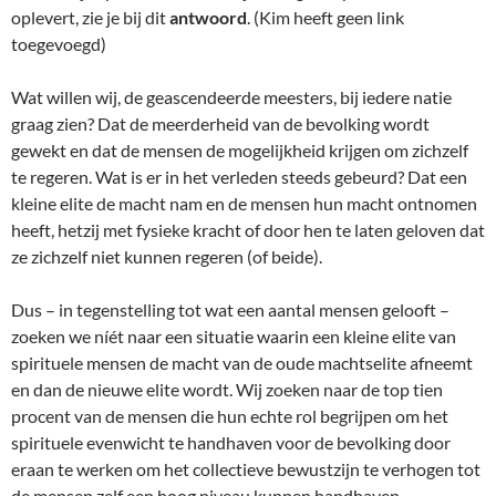
oplevert, zie je bij dit
antwoord
. (Kim heeft geen link
toegevoegd)
Wat willen wij, de geascendeerde meesters, bij iedere natie
graag zien? Dat de meerderheid van de bevolking wordt
gewekt en dat de mensen de mogelijkheid krijgen om zichzelf
te regeren. Wat is er in het verleden steeds gebeurd? Dat een
kleine elite de macht nam en de mensen hun macht ontnomen
heeft, hetzij met fysieke kracht of door hen te laten geloven dat
ze zichzelf niet kunnen regeren (of beide).
Dus – in tegenstelling tot wat een aantal mensen gelooft –
zoeken we níét naar een situatie waarin een kleine elite van
spirituele mensen de macht van de oude machtselite afneemt
en dan de nieuwe elite wordt. Wij zoeken naar de top tien
procent van de mensen die hun echte rol begrijpen om het
spirituele evenwicht te handhaven voor de bevolking door
eraan te werken om het collectieve bewustzijn te verhogen tot
de mensen zelf een hoog niveau kunnen handhaven.