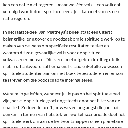
kan een natie niet regeren – maar wel één volk – een volk dat
verenigd wordt door spiritueel eenzijn – kan met succes een
natie regeren.
In het laatste deel van
Maitreya’s boek
staat een uiterst
belangrijke lering over de noodzaak om je spirituele werk los te
maken van de wens om specifieke resultaten te zien en
waarom dit zo’n gevaarlijke val is voor de spiritueel
volwassener mensen. Dit is een heel uitgebreide uitleg die ik
niet in dit antwoord zal herhalen. Ik raad enkel alle volwassen
spirituele studenten aan om het boek te bestuderen en ernaar
te streven om die boodschap te internaliseren.
Want mijn geliefden, wanneer jullie pas op het spirituele pad
zijn, bezie je spirituele groei nog steeds door het filter van de
dualiteit. Zodoende heeft jouw wezen nog angst die jou laat
denken in termen van het stok-en-wortel-scenario. Je doet het
spirituele werk om aan de hel te ontsnappen of een planetaire
ramp te voorkomen. Of je doet het om persoonlijk beloond te