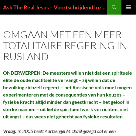
Ga
Zoeken
Ask The Real Jesus – Voortschrijdend Inzicht in de Zin van het Leven
naar
PRIMAI
de
MENU
inhoud
OMGAAN MET EEN MEER
TOTALITAIRE REGERING IN
RUSLAND
ONDERWERPEN: De meesters willen niet dat een spirituele
elite de oude machtselite vervangt – zij willen dat de
bevolking zichzelf regeert – het Russische volk moet mogen
experimenteren met de consequenties van hun keuzes –
fysieke kracht altijd minder dan geestkracht – het geloof in
sterke mannen – uit liefde spiritueel werk verrichten; niet
uit angst – dus wees niet gehecht aan fysieke resultaten
Vraag:
In 2005 heeft Aartsengel Michaël gezegd dat er een