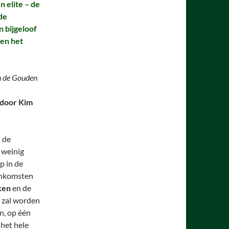
 elite – de
de
 bijgeloof
en het
in de Gouden
door Kim
 de
 weinig
p in de
enkomsten
ken
en de
 zal worden
n, op één
 het hele