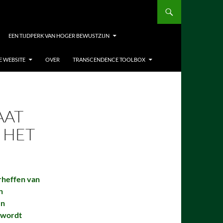
EEN TIJDPERK VAN HOGER BEWUSTZIJN
E WEBSITE
OVER
TRANSCENDENCE TOOLBOX
AAT
 HET
heffen van
n
en
 wordt