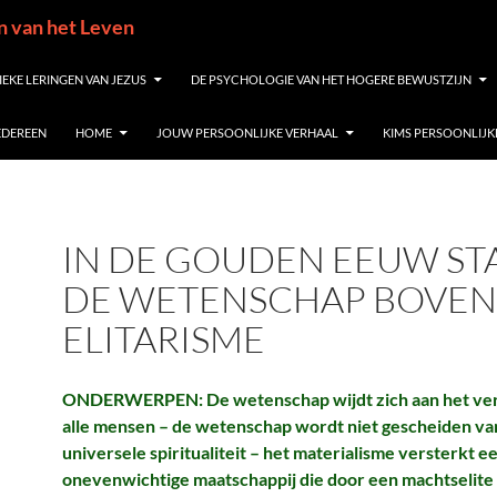
in van het Leven
IEKE LERINGEN VAN JEZUS
DE PSYCHOLOGIE VAN HET HOGERE BEWUSTZIJN
IEDEREEN
HOME
JOUW PERSOONLIJKE VERHAAL
KIMS PERSOONLIJK
IN DE GOUDEN EEUW ST
DE WETENSCHAP BOVEN
ELITARISME
ONDERWERPEN: De wetenschap wijdt zich aan het ver
alle mensen – de wetenschap wordt niet gescheiden va
universele spiritualiteit – het materialisme versterkt e
onevenwichtige maatschappij die door een machtselite