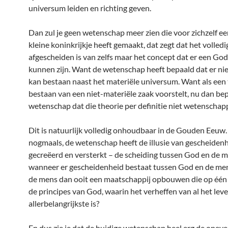
universum leiden en richting geven.
Dan zul je geen wetenschap meer zien die voor zichzelf ee
kleine koninkrijkje heeft gemaakt, dat zegt dat het volledi
afgescheiden is van zelfs maar het concept dat er een Go
kunnen zijn. Want de wetenschap heeft bepaald dat er ni
kan bestaan naast het materiële universum. Want als een 
bestaan van een niet-materiële zaak voorstelt, nu dan bep
wetenschap dat die theorie per definitie niet wetenschappe
Dit is natuurlijk volledig onhoudbaar in de Gouden Eeuw
nogmaals, de wetenschap heeft de illusie van gescheiden
gecreëerd en versterkt – de scheiding tussen God en de m
wanneer er gescheidenheid bestaat tussen God en de men
de mens dan ooit een maatschappij opbouwen die op één l
de principes van God, waarin het verheffen van al het lev
allerbelangrijkste is?
En dus zie je dat de huidige wetenschap heel erg de onev