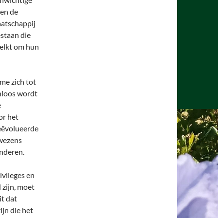
sen de
aatschappij
staan die
melkt om hun
me zich tot
nloos wordt
e
or het
geëvolueerde
 wezens
anderen.
ivileges en
zijn, moet
it dat
ijn die het