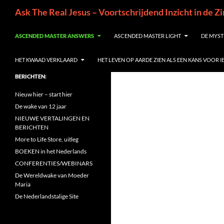
Ga
Zoeken
Ask The Real Jesus – Voortschrijdend Inzicht in de Z
naar
de
ASCENDED MASTER ANSWERS
ASCENDED MASTER LIGHT
DE MYST
inhoud
HET KWAAD VERKLAARD
HET LEVEN OP AARDE ZIEN ALS EEN KANS VOOR 
BERICHTEN:
Nieuw hier – start hier
De wake van 12 jaar
NIEUWE VERTALINGEN EN
BERICHTEN
More to Life Store, uitleg
BOEKEN in het Nederlands
CONFERENTIES/WEBINARS
De Wereldwake van Moeder
Maria
De Nederlandstalige Site