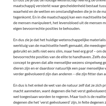
maatschappij versterkt waar gescheidenheid bestaat tus
waarheid en de wetten en omstandigheden die je in de m
tegenkomt. En in die maatschappij kan een machtselite be
de mensen manipuleert, het levensbloed uit de mensen 
eigen bevoorrechte posities te behouden.
En dus zie je dat het huidige wetenschappelijke materialis
werktuig van de machtselite heeft gemaakt, die meedoge
gebruikt en zelfs niet eens slim, maar heel erg grof – om d
bevoorrechte posities van de elite te handhaven. Zelfs do
concept te geven dat alle menselijke wezens simpelweg 
dieren zijn en er daardoor natuurlijk een paar menselijke
verder geëvolueerd zijn dan anderen – die zijn fitter dan 
En dus is het enkel de wet van de natuur zelf dat ze zich pr
macht aanmeten, want degenen die het verst geëvolueerd 
wel toegestaan worden te regeren. Maar toch is de realite
degenen die het ‘verst geëvolueerd’ zijn, in feite degenen z