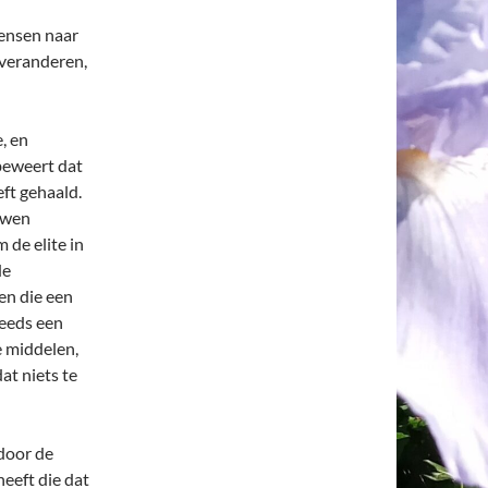
mensen naar
 veranderen,
, en
beweert dat
ft gehaald.
uwen
 de elite in
de
en die een
teeds een
e middelen,
at niets te
door de
eeft die dat