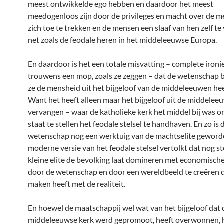
meest ontwikkelde ego hebben en daardoor het meest
meedogenloos zijn door de privileges en macht over de 
zich toe te trekken en de mensen een slaaf van hen zelf te
net zoals de feodale heren in het middeleeuwse Europa.
En daardoor is het een totale misvatting – complete ironie
trouwens een mop, zoals ze zeggen – dat de wetenschap 
ze de mensheid uit het bijgeloof van de middeleeuwen hee
Want het heeft alleen maar het bijgeloof uit de middelee
vervangen – waar de katholieke kerk het middel bij was om
staat te stellen het feodale stelsel te handhaven. En zo is 
wetenschap nog een werktuig van de machtselite geword
moderne versie van het feodale stelsel vertolkt dat nog s
kleine elite de bevolking laat domineren met economisch
door de wetenschap en door een wereldbeeld te creëren d
maken heeft met de realiteit.
En hoewel de maatschappij wel wat van het bijgeloof dat 
middeleeuwse kerk werd gepromoot, heeft overwonnen, h