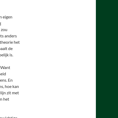
n eigen
g
d zou
ets anders
theorie het
aalt de
lijk is.
. Want
heid
ens. En
s, hoe kan
ijn zit met
en het
enwichtige