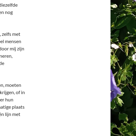
diezelfde
en nog
 zelfs met
eel mensen
oor mij zijn
rneren,
de
en, moeten
rijgen, of in
ver hun
atige plaats
n lijn met