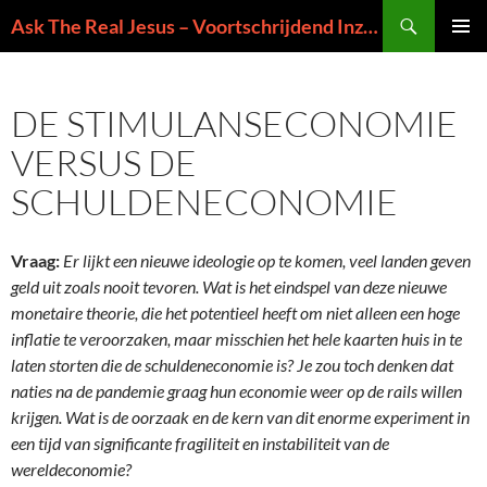
Ga
Zoeken
Ask The Real Jesus – Voortschrijdend Inzicht in de Zin van het Leven
naar
PRIMAI
de
MENU
inhoud
DE STIMULANSECONOMIE
VERSUS DE
SCHULDENECONOMIE
Vraag:
Er lijkt een nieuwe ideologie op te komen, veel landen geven
geld uit zoals nooit tevoren. Wat is het eindspel van deze nieuwe
monetaire theorie, die het potentieel heeft om niet alleen een hoge
inflatie te veroorzaken, maar misschien het hele kaarten huis in te
laten storten die de schuldeneconomie is? Je zou toch denken dat
naties na de pandemie graag hun economie weer op de rails willen
krijgen. Wat is de oorzaak en de kern van dit enorme experiment in
een tijd van significante fragiliteit en instabiliteit van de
wereldeconomie?