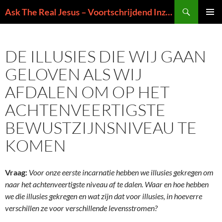
Ga
Zoeken
Ask The Real Jesus – Voortschrijdend Inzicht in de Zin van het Leven
naar
PRIMAI
de
MENU
inhoud
DE ILLUSIES DIE WIJ GAAN
GELOVEN ALS WIJ
AFDALEN OM OP HET
ACHTENVEERTIGSTE
BEWUSTZIJNSNIVEAU TE
KOMEN
Vraag:
Voor onze eerste incarnatie hebben we illusies gekregen om
naar het achtenveertigste niveau af te dalen. Waar en hoe hebben
we die illusies gekregen en wat zijn dat voor illusies, in hoeverre
verschillen ze voor verschillende levensstromen?