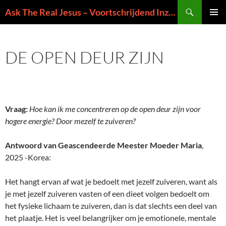
Ga
Zoeken
Ask The Real Jesus – Voortschrijdend Inzicht in de Zin van het Leven
naar
PRIMAI
de
MENU
inhoud
DE OPEN DEUR ZIJN
Vraag:
Hoe kan ik me concentreren op de open deur
zijn
voor
hogere energie? Door mezelf te zuiveren?
Antwoord van Geascendeerde Meester Moeder Maria
,
2025 -Korea:
Het hangt ervan af wat je bedoelt met jezelf zuiveren, want als
je met jezelf zuiveren vasten of een dieet volgen bedoelt om
het fysieke lichaam te zuiveren, dan is dat slechts een deel van
het plaatje. Het is veel belangrijker om je emotionele, mentale