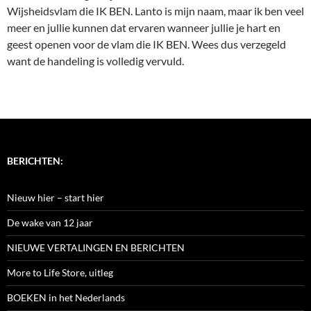
Wijsheidsvlam die IK BEN. Lanto is mijn naam, maar ik ben veel
meer en jullie kunnen dat ervaren wanneer jullie je hart en
geest openen voor de vlam die IK BEN. Wees dus verzegeld
want de handeling is volledig vervuld.
BERICHTEN:
Nieuw hier – start hier
De wake van 12 jaar
NIEUWE VERTALINGEN EN BERICHTEN
More to Life Store, uitleg
BOEKEN in het Nederlands