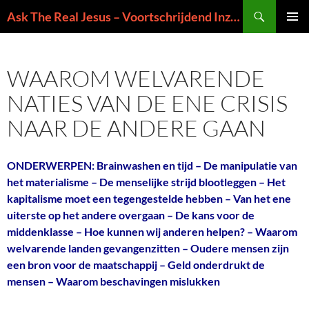
Ga
Zoeken
Ask The Real Jesus – Voortschrijdend Inzicht in de Zin van het Leven
naar
PRIMAI
de
MENU
inhoud
WAAROM WELVARENDE
NATIES VAN DE ENE CRISIS
NAAR DE ANDERE GAAN
ONDERWERPEN: Brainwashen en tijd – De manipulatie van
het materialisme – De menselijke strijd blootleggen – Het
kapitalisme moet een tegengestelde hebben – Van het ene
uiterste op het andere overgaan – De kans voor de
middenklasse – Hoe kunnen wij anderen helpen? – Waarom
welvarende landen gevangenzitten – Oudere mensen zijn
een bron voor de maatschappij – Geld onderdrukt de
mensen – Waarom beschavingen mislukken