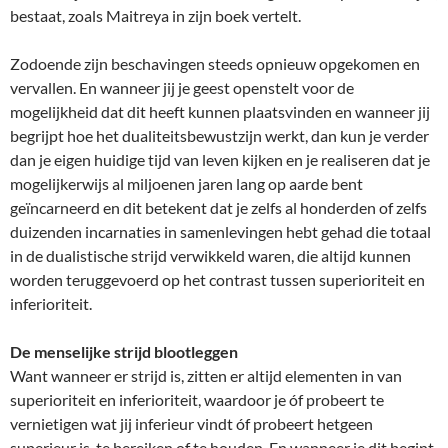
bestaat, zoals Maitreya in zijn boek vertelt.
Zodoende zijn beschavingen steeds opnieuw opgekomen en
vervallen. En wanneer jij je geest openstelt voor de
mogelijkheid dat dit heeft kunnen plaatsvinden en wanneer jij
begrijpt hoe het dualiteitsbewustzijn werkt, dan kun je verder
dan je eigen huidige tijd van leven kijken en je realiseren dat je
mogelijkerwijs al miljoenen jaren lang op aarde bent
geïncarneerd en dit betekent dat je zelfs al honderden of zelfs
duizenden incarnaties in samenlevingen hebt gehad die totaal
in de dualistische strijd verwikkeld waren, die altijd kunnen
worden teruggevoerd op het contrast tussen superioriteit en
inferioriteit.
De menselijke strijd blootleggen
Want wanneer er strijd is, zitten er altijd elementen in van
superioriteit en inferioriteit, waardoor je óf probeert te
vernietigen wat jij inferieur vindt óf probeert hetgeen
superieur is, te bereiken of te houden. En wanneer je dit begint