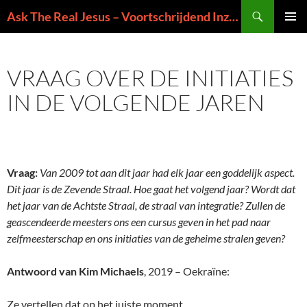
Ga
Zoeken
Ask The Real Jesus – Voortschrijdend Inzicht in de Zin van het Leven
naar
PRIMAI
de
MENU
inhoud
VRAAG OVER DE INITIATIES
IN DE VOLGENDE JAREN
Vraag:
Van 2009 tot aan dit jaar had elk jaar een goddelijk aspect.
Dit jaar is de Zevende Straal. Hoe gaat het volgend jaar? Wordt dat
het jaar van de Achtste Straal, de straal van integratie? Zullen de
geascendeerde meesters ons een cursus geven in het pad naar
zelfmeesterschap en ons initiaties van de geheime stralen geven?
Antwoord van Kim Michaels
, 2019 – Oekraïne:
Ze vertellen dat op het juiste moment.