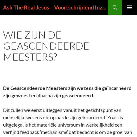
Ga
Zoeken
Ask The Real Jesus – Voortschrijdend Inzicht in de Zin van het Leven
naar
PRIMAI
de
MENU
inhoud
WIE ZIJN DE
GEASCENDEERDE
MEESTERS?
De Geascendeerde Meesters zijn wezens die geïncarneerd
zijn geweest en daarna zijn geascendeerd.
Dit zullen we eerst uitleggen vanuit het gezichtspunt van
menselijke wezens die op aarde zijn geïncarneerd. Zoals is
uitgelegd, is het materiële universum in werkelijkheid een
verfijnd feedback ‘mechanisme’ dat bedacht is om de groei van