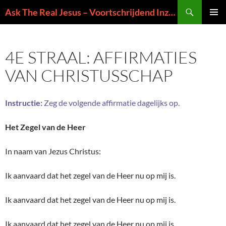
Ga
Zoeken
Ask The Real Jesus – Voortschrijdend Inzicht in de Zin van het Leven
naar
PRIMAI
de
MENU
inhoud
4E STRAAL: AFFIRMATIES
VAN CHRISTUSSCHAP
Instructie:
Zeg de volgende affirmatie dagelijks op.
Het Zegel van de Heer
In naam van Jezus Christus:
Ik aanvaard dat het zegel van de Heer nu op mij is.
Ik aanvaard dat het zegel van de Heer nu op mij is.
Ik aanvaard dat het zegel van de Heer nu op mij is.