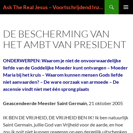
Ga
Zoeken
Ask The Real Jesus – Voortschrijdend Inzicht in de Zin van het Leven
naar
PRIMAI
de
MENU
inhoud
DE BESCHERMING VAN
HET AMBT VAN PRESIDENT
ONDERWERPEN: Waarom je niet de onvoorwaardelijke
liefde van de Goddelijke Moeder kunt ontvangen – Moeder
Maria bij het kruis – Waarom kunnen mensen Gods liefde
niet aanvaarden? – De ware oorzaak van armoede – De
ascensie vindt niet met één sprong plaats
Geascendeerde Meester Saint Germain
, 21 oktober 2005
IK BEN DE VRIJHEID, DE VRIJHEID BEN IK! Ik ben natuurlijk
Saint Germain, jullie God van Vrijheid voor de aarde, en hoe
zou ik ooit niet kunnen reageren op een dergelijk uitschenken