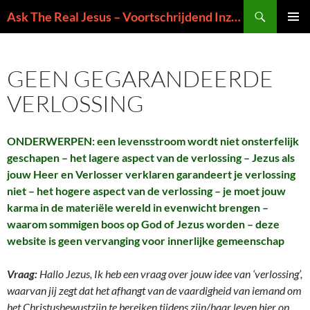
Ga
Zoeken
Ask The Real Jesus – Voortschrijdend Inzicht in de Zin van het Leven
naar
PRIMAI
de
MENU
inhoud
GEEN GEGARANDEERDE
VERLOSSING
ONDERWERPEN: een levensstroom wordt niet onsterfelijk
geschapen – het lagere aspect van de verlossing – Jezus als
jouw Heer en Verlosser verklaren garandeert je verlossing
niet – het hogere aspect van de verlossing – je moet jouw
karma in de materiële wereld in evenwicht brengen –
waarom sommigen boos op God of Jezus worden – deze
website is geen vervanging voor innerlijke gemeenschap
Vraag:
Hallo Jezus, Ik heb een vraag over jouw idee van ‘verlossing’,
waarvan jij zegt dat het afhangt van de vaardigheid van iemand om
het Christusbewustzijn te bereiken tijdens zijn/haar leven hier op